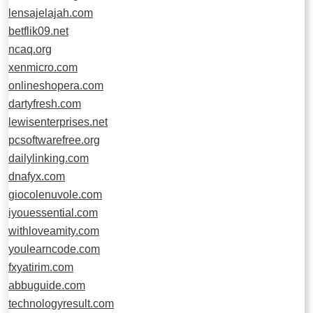
lensajelajah.com
betflik09.net
ncaq.org
xenmicro.com
onlineshopera.com
dartyfresh.com
lewisenterprises.net
pcsoftwarefree.org
dailylinking.com
dnafyx.com
giocolenuvole.com
iyouessential.com
withloveamity.com
youlearncode.com
fxyatirim.com
abbuguide.com
technologyresult.com