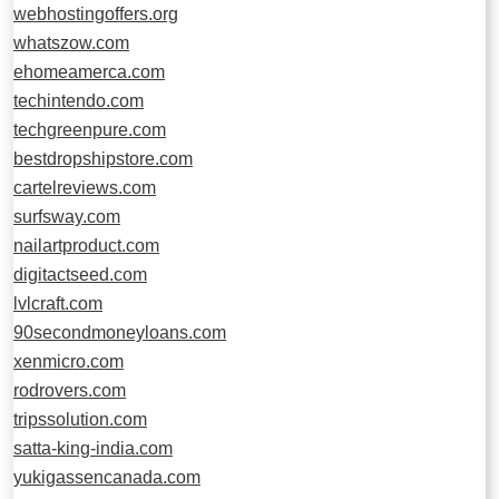
webhostingoffers.org
whatszow.com
ehomeamerca.com
techintendo.com
techgreenpure.com
bestdropshipstore.com
cartelreviews.com
surfsway.com
nailartproduct.com
digitactseed.com
lvlcraft.com
90secondmoneyloans.com
xenmicro.com
rodrovers.com
tripssolution.com
satta-king-india.com
yukigassencanada.com