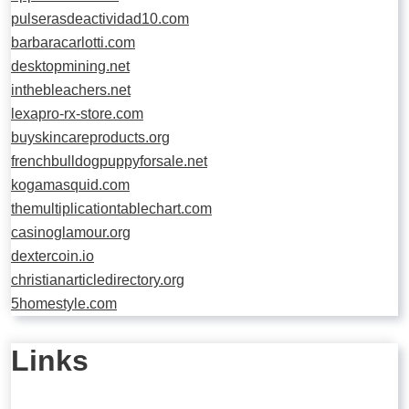
pulserasdeactividad10.com
barbaracarlotti.com
desktopmining.net
inthebleachers.net
lexapro-rx-store.com
buyskincareproducts.org
frenchbulldogpuppyforsale.net
kogamasquid.com
themultiplicationtablechart.com
casinoglamour.org
dextercoin.io
christianarticledirectory.org
5homestyle.com
Links