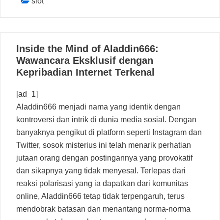
slot
12
Inside the Mind of Aladdin666:
12, 2025
Wawancara Eksklusif dengan
Kepribadian Internet Terkenal
[ad_1]
Aladdin666 menjadi nama yang identik dengan
kontroversi dan intrik di dunia media sosial. Dengan
banyaknya pengikut di platform seperti Instagram dan
Twitter, sosok misterius ini telah menarik perhatian
jutaan orang dengan postingannya yang provokatif
dan sikapnya yang tidak menyesal. Terlepas dari
reaksi polarisasi yang ia dapatkan dari komunitas
online, Aladdin666 tetap tidak terpengaruh, terus
mendobrak batasan dan menantang norma-norma