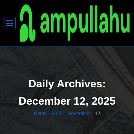
Skip
Raih kemenangan besar malam ini dengan slot X500 dari
Slot Pragmatic Play Gacor Malam
to
Pragmatic Play ber-RTP tinggi. Slot gacor ini menjamin
Ini, Slot X500 dengan RTP Tinggi
content
pengalaman menang yang optimal.
Daily Archives:
December 12, 2025
Home
-
2025
-
December
- 12