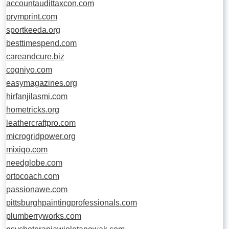
accountaudittaxcon.com
prymprint.com
sportkeeda.org
besttimespend.com
careandcure.biz
cogniyo.com
easymagazines.org
hirfanjilasmi.com
hometricks.org
leathercraftpro.com
microgridpower.org
mixiqo.com
needglobe.com
ortocoach.com
passionawe.com
pittsburghpaintingprofessionals.com
plumberryworks.com