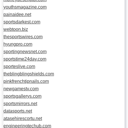
youthsmagazine.com
painaidee.net
sportsdarkest.com
webtoon.biz
thesportswires.com
hyungpro.com
sportingnewsnet.com
sportstime24day.com
sporteslive.com
theblingblingshields.com
pinkfrenchtipnails.com
newgamestv.com
sportsgallerys.com
sportsmirrors.net
datasports.net
atasehirescortu.net
engineeringtechub.com