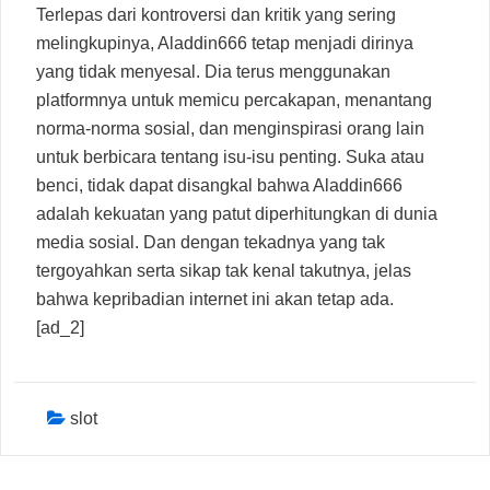
Terlepas dari kontroversi dan kritik yang sering
melingkupinya, Aladdin666 tetap menjadi dirinya
yang tidak menyesal. Dia terus menggunakan
platformnya untuk memicu percakapan, menantang
norma-norma sosial, dan menginspirasi orang lain
untuk berbicara tentang isu-isu penting. Suka atau
benci, tidak dapat disangkal bahwa Aladdin666
adalah kekuatan yang patut diperhitungkan di dunia
media sosial. Dan dengan tekadnya yang tak
tergoyahkan serta sikap tak kenal takutnya, jelas
bahwa kepribadian internet ini akan tetap ada.
[ad_2]
slot