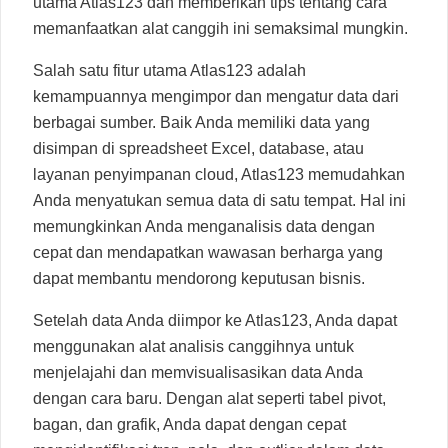
utama Atlas123 dan memberikan tips tentang cara
memanfaatkan alat canggih ini semaksimal mungkin.
Salah satu fitur utama Atlas123 adalah
kemampuannya mengimpor dan mengatur data dari
berbagai sumber. Baik Anda memiliki data yang
disimpan di spreadsheet Excel, database, atau
layanan penyimpanan cloud, Atlas123 memudahkan
Anda menyatukan semua data di satu tempat. Hal ini
memungkinkan Anda menganalisis data dengan
cepat dan mendapatkan wawasan berharga yang
dapat membantu mendorong keputusan bisnis.
Setelah data Anda diimpor ke Atlas123, Anda dapat
menggunakan alat analisis canggihnya untuk
menjelajahi dan memvisualisasikan data Anda
dengan cara baru. Dengan alat seperti tabel pivot,
bagan, dan grafik, Anda dapat dengan cepat