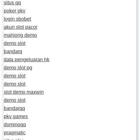
situs qq
poker pkv
login sbobet
akun slot gacor
mahjong demo
demo slot
bandarq
data pengeluaran hk
demo slot pg
demo slot
demo slot
slot demo maxwin
demo slot
bandarqq
pkv games
dominoqq
pragmatic