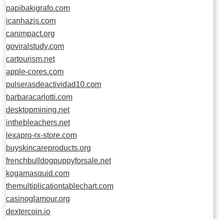
papibakigrafo.com
icanhazjs.com
canimpact.org
goviralstudy.com
cartourism.net
apple-cores.com
pulserasdeactividad10.com
barbaracarlotti.com
desktopmining.net
inthebleachers.net
lexapro-rx-store.com
buyskincareproducts.org
frenchbulldogpuppyforsale.net
kogamasquid.com
themultiplicationtablechart.com
casinoglamour.org
dextercoin.io