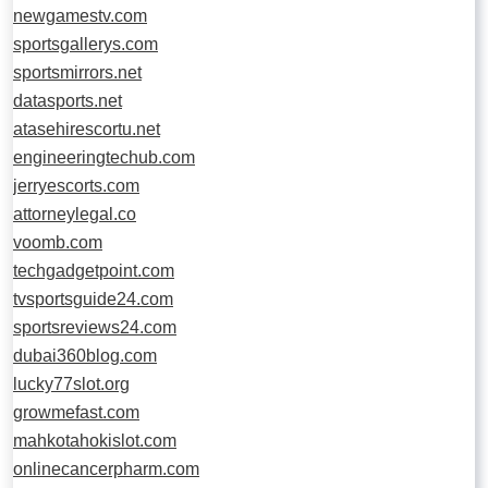
newgamestv.com
sportsgallerys.com
sportsmirrors.net
datasports.net
atasehirescortu.net
engineeringtechub.com
jerryescorts.com
attorneylegal.co
voomb.com
techgadgetpoint.com
tvsportsguide24.com
sportsreviews24.com
dubai360blog.com
lucky77slot.org
growmefast.com
mahkotahokislot.com
onlinecancerpharm.com