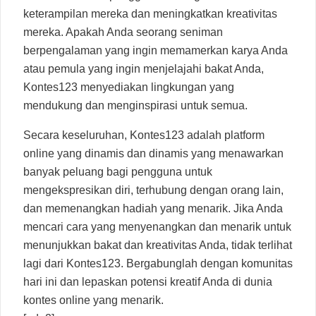
keterampilan mereka dan meningkatkan kreativitas
mereka. Apakah Anda seorang seniman
berpengalaman yang ingin memamerkan karya Anda
atau pemula yang ingin menjelajahi bakat Anda,
Kontes123 menyediakan lingkungan yang
mendukung dan menginspirasi untuk semua.
Secara keseluruhan, Kontes123 adalah platform
online yang dinamis dan dinamis yang menawarkan
banyak peluang bagi pengguna untuk
mengekspresikan diri, terhubung dengan orang lain,
dan memenangkan hadiah yang menarik. Jika Anda
mencari cara yang menyenangkan dan menarik untuk
menunjukkan bakat dan kreativitas Anda, tidak terlihat
lagi dari Kontes123. Bergabunglah dengan komunitas
hari ini dan lepaskan potensi kreatif Anda di dunia
kontes online yang menarik.