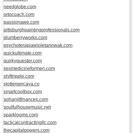
needglobe.com
ortocoach.com
passionawe.com
pittsburghpaintingprofessionals.com
plumberryworks.com
psychoterapiawioletanowak.com
quickultimate.com
quirkyquester.com
sexmedicineformen.com
shiftripple.com
slotterpercaya.co
smartcoolbox.com
sohanjitfinances.com
soulfulhousemusic.net
sparklooms.com
tacticalcontractingllc.com
thecapitalpowers.com