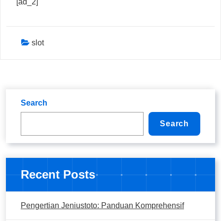
[ad_2]
slot
Search
Search
Recent Posts
Pengertian Jeniustoto: Panduan Komprehensif