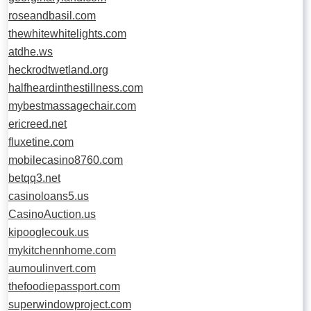
roseandbasil.com
thewhitewhitelights.com
atdhe.ws
heckrodtwetland.org
halfheardinthestillness.com
mybestmassagechair.com
ericreed.net
fluxetine.com
mobilecasino8760.com
betqq3.net
casinoloans5.us
CasinoAuction.us
kipooglecouk.us
mykitchennhome.com
aumoulinvert.com
thefoodiepassport.com
superwindowproject.com