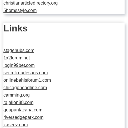
christianarticledirectory.org
5homestyle.com
Links
stagehubs.com
1x2forum.net
login99bet.com
secretcourtesans.com
onlinebahisforum1.com
chicagoheadline.com
camming.org
rajalion88.com
goupuntacana.com
riversedgepark.com
zaseez.com