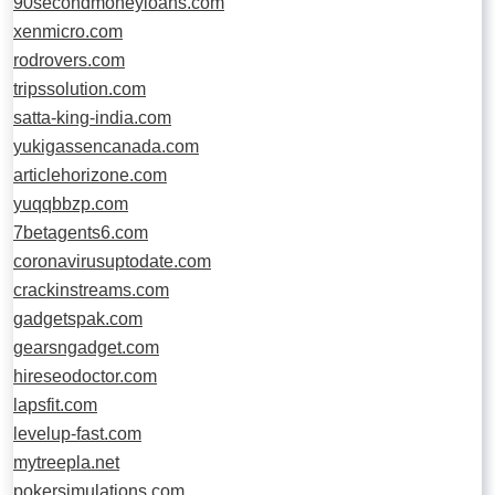
90secondmoneyloans.com
xenmicro.com
rodrovers.com
tripssolution.com
satta-king-india.com
yukigassencanada.com
articlehorizone.com
yuqqbbzp.com
7betagents6.com
coronavirusuptodate.com
crackinstreams.com
gadgetspak.com
gearsngadget.com
hireseodoctor.com
lapsfit.com
levelup-fast.com
mytreepla.net
pokersimulations.com