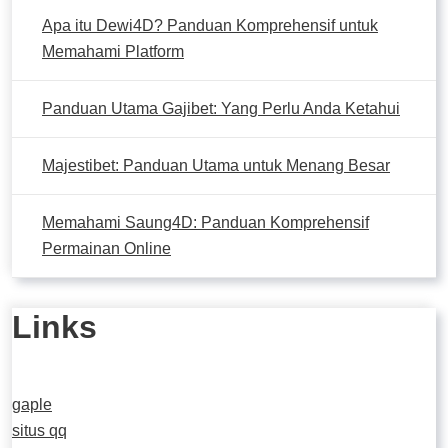
Apa itu Dewi4D? Panduan Komprehensif untuk
Memahami Platform
Panduan Utama Gajibet: Yang Perlu Anda Ketahui
Majestibet: Panduan Utama untuk Menang Besar
Memahami Saung4D: Panduan Komprehensif
Permainan Online
Links
gaple
situs qq