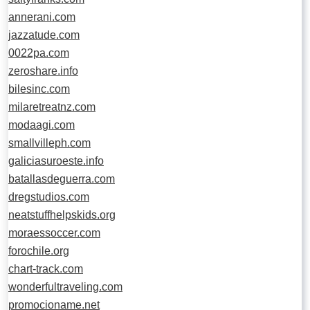
annerani.com
jazzatude.com
0022pa.com
zeroshare.info
bilesinc.com
milaretreatnz.com
modaagi.com
smallvilleph.com
galiciasuroeste.info
batallasdeguerra.com
dregstudios.com
neatstuffhelpskids.org
moraessoccer.com
forochile.org
chart-track.com
wonderfultraveling.com
promocioname.net