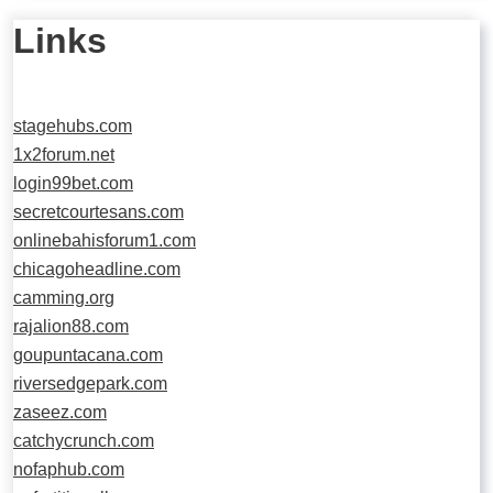
Links
stagehubs.com
1x2forum.net
login99bet.com
secretcourtesans.com
onlinebahisforum1.com
chicagoheadline.com
camming.org
rajalion88.com
goupuntacana.com
riversedgepark.com
zaseez.com
catchycrunch.com
nofaphub.com