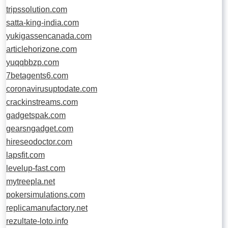
tripssolution.com
satta-king-india.com
yukigassencanada.com
articlehorizone.com
yuqqbbzp.com
7betagents6.com
coronavirusuptodate.com
crackinstreams.com
gadgetspak.com
gearsngadget.com
hireseodoctor.com
lapsfit.com
levelup-fast.com
mytreepla.net
pokersimulations.com
replicamanufactory.net
rezultate-loto.info