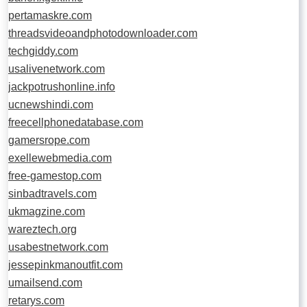
pertamaskre.com
threadsvideoandphotodownloader.com
techgiddy.com
usalivenetwork.com
jackpotrushonline.info
ucnewshindi.com
freecellphonedatabase.com
gamersrope.com
exellewebmedia.com
free-gamestop.com
sinbadtravels.com
ukmagzine.com
wareztech.org
usabestnetwork.com
jessepinkmanoutfit.com
umailsend.com
retarys.com