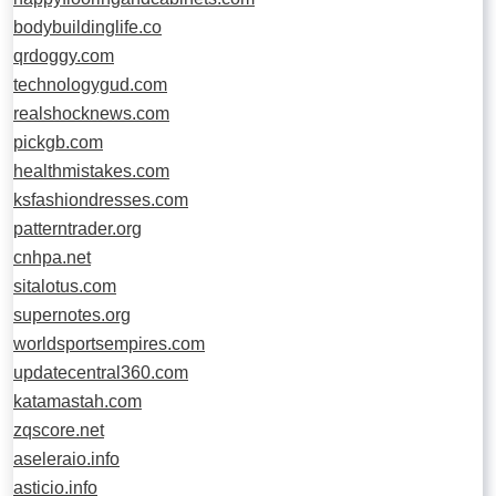
bodybuildinglife.co
qrdoggy.com
technologygud.com
realshocknews.com
pickgb.com
healthmistakes.com
ksfashiondresses.com
patterntrader.org
cnhpa.net
sitalotus.com
supernotes.org
worldsportsempires.com
updatecentral360.com
katamastah.com
zqscore.net
aseleraio.info
asticio.info