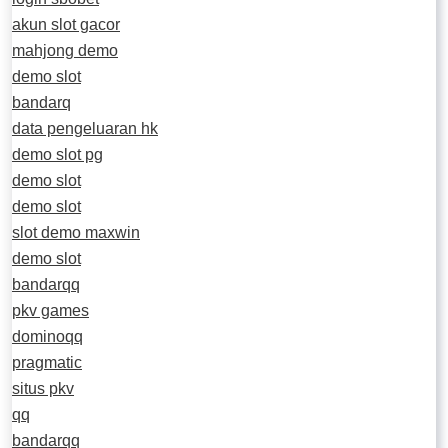
akun slot gacor
mahjong demo
demo slot
bandarq
data pengeluaran hk
demo slot pg
demo slot
demo slot
slot demo maxwin
demo slot
bandarqq
pkv games
dominoqq
pragmatic
situs pkv
qq
bandarqq