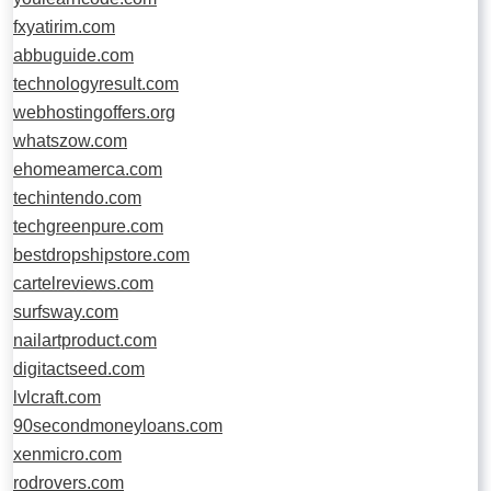
fxyatirim.com
abbuguide.com
technologyresult.com
webhostingoffers.org
whatszow.com
ehomeamerca.com
techintendo.com
techgreenpure.com
bestdropshipstore.com
cartelreviews.com
surfsway.com
nailartproduct.com
digitactseed.com
lvlcraft.com
90secondmoneyloans.com
xenmicro.com
rodrovers.com