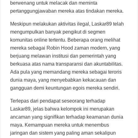
berwenang untuk melacak dan meminta
pertanggungjawaban mereka atas tindakan mereka.
Meskipun melakukan aktivitas ilegal, Laskar89 telah
mengumpulkan banyak pengikut di segmen
komunitas online tertentu. Beberapa orang melihat
mereka sebagai Robin Hood zaman modern, yang
berjuang melawan institusi dan pemerintah yang
berkuasa atas nama transparansi dan akuntabilitas.
Ada pula yang memandang mereka sebagai teroris
dunia maya, yang menyebabkan kekacauan dan
gangguan demi keuntungan egois mereka sendiri.
Terlepas dari pendapat seseorang terhadap
Laskar89, jelas bahwa kelompok ini merupakan
ancaman yang signifikan terhadap keamanan dunia
maya. Kemampuan mereka untuk menembus
jaringan dan sistem yang paling aman sekalipun