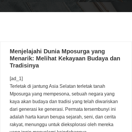
30
Menjelajahi Dunia Mposurga yang
12, 2024
Menarik: Melihat Kekayaan Budaya dan
Tradisinya
[ad_1]
Terletak di jantung Asia Selatan terletak tanah
Mposurga yang mempesona, sebuah negara yang
kaya akan budaya dan tradisi yang telah diwariskan
dari generasi ke generasi. Permata tersembunyi ini
adalah harta karun berupa sejarah, seni, dan cerita
rakyat, menunggu untuk dieksplorasi oleh mereka