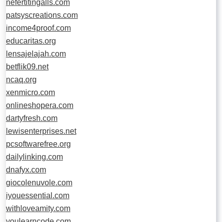
nefertitingalls.com
patsyscreations.com
income4proof.com
educaritas.org
lensajelajah.com
betflik09.net
ncaq.org
xenmicro.com
onlineshopera.com
dartyfresh.com
lewisenterprises.net
pcsoftwarefree.org
dailylinking.com
dnafyx.com
giocolenuvole.com
iyouessential.com
withloveamity.com
youlearncode.com