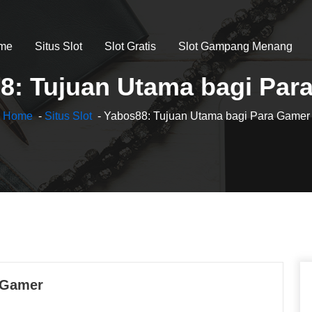
me
Situs Slot
Slot Gratis
Slot Gampang Menang
8: Tujuan Utama bagi Par
00 dari Pragmatic Play ber-RTP tinggi. Slot gacor ini menja
am Ini, Slot X500 dengan RTP Tinggi
Home
-
Situs Slot
- Yabos88: Tujuan Utama bagi Para Gamer
 Gamer