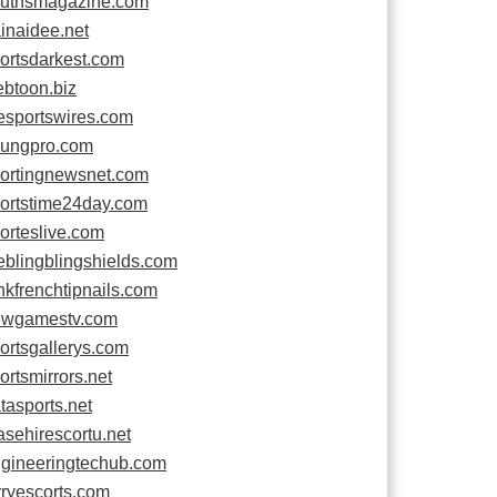
uthsmagazine.com
inaidee.net
ortsdarkest.com
btoon.biz
esportswires.com
ungpro.com
ortingnewsnet.com
ortstime24day.com
orteslive.com
eblingblingshields.com
nkfrenchtipnails.com
ewgamestv.com
ortsgallerys.com
ortsmirrors.net
tasports.net
asehirescortu.net
gineeringtechub.com
rryescorts.com