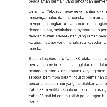
pengalaman bermain yang lancar dan menye
Selain itu, Yabos88 menawarkan antarmuka
menavigasi situs dan menemukan permainan fa
mempertimbangkan kenyamanan, memungkink
dengan cepat, melakukan penyetoran dan pen
dengan mudah. Pendekatan yang ramah penggu
kalangan gamer yang menghargai kesederhan
mereka.
Secara keseluruhan, Yabos88 adalah destina
bermain game berkualitas tinggi dan mendala
pelanggan terbaik, dan antarmuka yang rama
sebagai pemimpin dalam industri permainan o
bersantai setelah hari yang melelahkan atau 
Yabos88 memiliki sesuatu untuk semua oran
Yabos88 hari ini dan mulailah petualangan b
[ad_2]