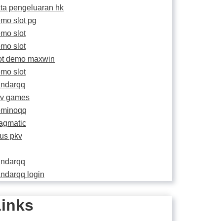
ta pengeluaran hk
mo slot pg
mo slot
mo slot
ot demo maxwin
mo slot
ndarqq
kv games
ominoqq
agmatic
tus pkv
q
ndarqq
ndarqq login
inks