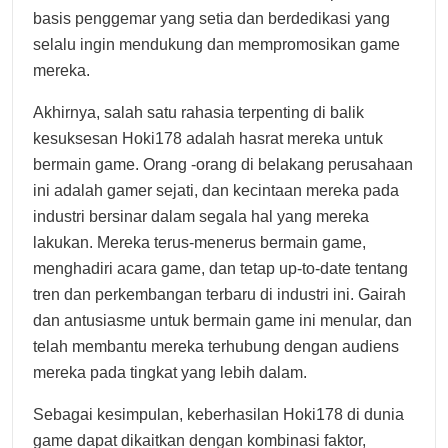
basis penggemar yang setia dan berdedikasi yang
selalu ingin mendukung dan mempromosikan game
mereka.
Akhirnya, salah satu rahasia terpenting di balik
kesuksesan Hoki178 adalah hasrat mereka untuk
bermain game. Orang -orang di belakang perusahaan
ini adalah gamer sejati, dan kecintaan mereka pada
industri bersinar dalam segala hal yang mereka
lakukan. Mereka terus-menerus bermain game,
menghadiri acara game, dan tetap up-to-date tentang
tren dan perkembangan terbaru di industri ini. Gairah
dan antusiasme untuk bermain game ini menular, dan
telah membantu mereka terhubung dengan audiens
mereka pada tingkat yang lebih dalam.
Sebagai kesimpulan, keberhasilan Hoki178 di dunia
game dapat dikaitkan dengan kombinasi faktor,