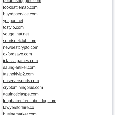
goldensnuggles.com
lookbattlemap.com
buyrdpservice.com
yesport.net
tostylo.com
yougetthat.net
sportsnetclub.com
newbestcrypto.com
oxfordsave.com
iclassicgames.com
saung-artikel.com
fasthokivip2.com
observersports.com
cryptominingplus.com
aquinoticiaspe.com
longhairedfrenchbulldog.com
lawyersforhire.co
businemarket.com