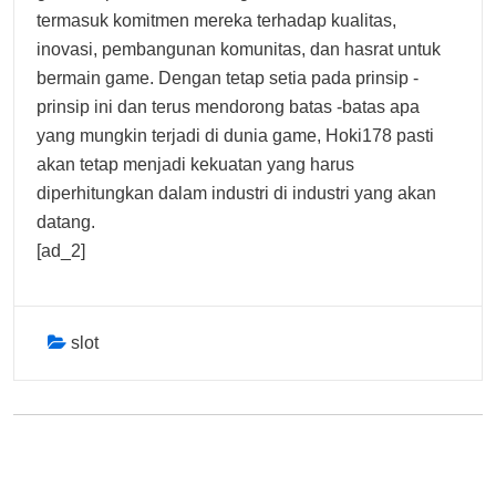
termasuk komitmen mereka terhadap kualitas,
inovasi, pembangunan komunitas, dan hasrat untuk
bermain game. Dengan tetap setia pada prinsip -
prinsip ini dan terus mendorong batas -batas apa
yang mungkin terjadi di dunia game, Hoki178 pasti
akan tetap menjadi kekuatan yang harus
diperhitungkan dalam industri di industri yang akan
datang.
[ad_2]
slot