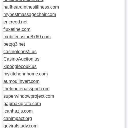
halfheardinthestillness.com
mybestmassagechair.com
ericreed.net
fluxetine.com
mobilecasino8760.com
betqq3.net
casinoloans5.us
CasinoAuction.us
kipooglecouk.us
mykitchennhome.com
aumoulinvert.com
thefoodiepassport.com
superwindowproject.com
papibakigrafo.com
icanhazjs.com
canimpact.org
goviralstudy.com