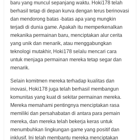
baru yang muncul sepanjang waktu. Hoki178 telah
berhasil tetap di depan kurva dengan terus berinovasi
dan mendorong batas -batas apa yang mungkin
terjadi di dunia game. Apakah itu memperkenalkan
mekanika permainan baru, menciptakan alur cerita
yang unik dan menarik, atau menggabungkan
teknologi mutakhir, Hoki178 selalu mencari cara
untuk menjaga permainan mereka tetap segar dan
menarik.
Selain komitmen mereka terhadap kualitas dan
inovasi, Hoki178 juga telah berhasil membangun
komunitas yang kuat di sekitar permainan mereka.
Mereka memahami pentingnya menciptakan rasa
memiliki dan persahabatan di antara para pemain
mereka, dan mereka telah bekerja keras untuk
menumbuhkan lingkungan game yang positif dan
inklusif. Ini telah membantu mereka menciptakan