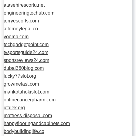
atasehirescortu.net
engineeringtechub.com
jerryescorts.com
attorneylegal.co
voomb.com
techgadgetpoint.com
tvsportsguide24.com
sportsreviews24.com
dubai360blog.com
lucky77slot.org
growmefast.com
mahkotahokislot.com
onlinecancerpharm.com
ufalek.org
mattress-disposal.com
happyflooringandcabinets.com
bodybuildinglife.co