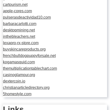
cartourism.net
apple-cores.com
pulserasdeactividad10.com
barbaracarlotti.com
desktopmining.net
inthebleachers.net
lexapro-rx-store.com
buyskincareproducts.org
frenchbulldogpuppyforsale.net
kogamasquid.com
themultiplicationtablechart.com
casinoglamour.org
dextercoin.io
christianarticledirectory.org
5homestyle.com
Links