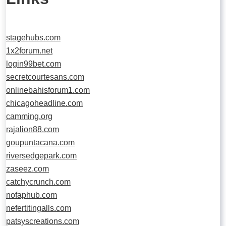
stagehubs.com
1x2forum.net
login99bet.com
secretcourtesans.com
onlinebahisforum1.com
chicagoheadline.com
camming.org
rajalion88.com
goupuntacana.com
riversedgepark.com
zaseez.com
catchycrunch.com
nofaphub.com
nefertitingalls.com
patsyscreations.com