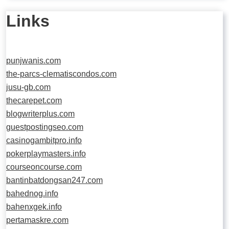
Links
punjwanis.com
the-parcs-clematiscondos.com
jusu-gb.com
thecarepet.com
blogwriterplus.com
guestpostingseo.com
casinogambitpro.info
pokerplaymasters.info
courseoncourse.com
bantinbatdongsan247.com
bahednog.info
bahenxgek.info
pertamaskre.com