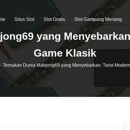
me
Situs Slot
Slot Gratis
Slot Gampang Menang
jong69 yang Menyebarkan:
00 dari Pragmatic Play ber-RTP tinggi. Slot gacor ini menja
am Ini, Slot X500 dengan RTP Tinggi
Game Klasik
- Temukan Dunia Mahjong69 yang Menyebarkan: Twist Modern