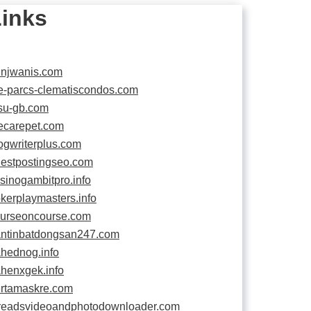
inks
njwanis.com
e-parcs-clematiscondos.com
su-gb.com
ecarepet.com
ogwriterplus.com
estpostingseo.com
sinogambitpro.info
kerplaymasters.info
urseoncourse.com
ntinbatdongsan247.com
hednog.info
henxgek.info
rtamaskre.com
readsvideoandphotodownloader.com