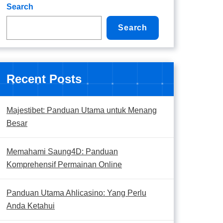
Search
Search
Recent Posts
Majestibet: Panduan Utama untuk Menang
Besar
Memahami Saung4D: Panduan
Komprehensif Permainan Online
Panduan Utama Ahlicasino: Yang Perlu
Anda Ketahui