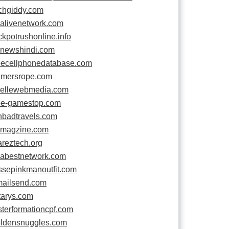
chgiddy.com
alivenetwork.com
ckpotrushonline.info
newshindi.com
eecellphonedatabase.com
mersrope.com
ellewebmedia.com
ee-gamestop.com
nbadtravels.com
kmagzine.com
reztech.org
abestnetwork.com
ssepinkmanoutfit.com
ailsend.com
tarys.com
sterformationcpf.com
ldensnuggles.com