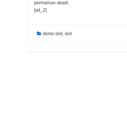
permainan abadi.
[ad_2]
demo slot
,
slot