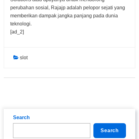
perubahan sosial, Rajajp adalah pelopor sejati yang
memberikan dampak jangka panjang pada dunia
teknologi.
[ad_2]
slot
Search
Search