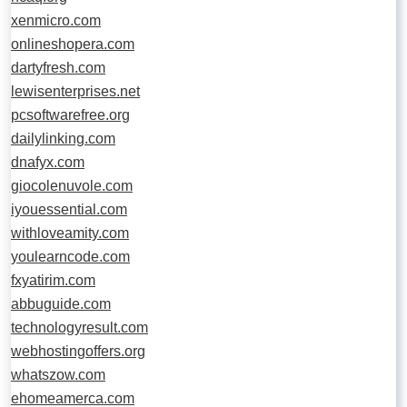
xenmicro.com
onlineshopera.com
dartyfresh.com
lewisenterprises.net
pcsoftwarefree.org
dailylinking.com
dnafyx.com
giocolenuvole.com
iyouessential.com
withloveamity.com
youlearncode.com
fxyatirim.com
abbuguide.com
technologyresult.com
webhostingoffers.org
whatszow.com
ehomeamerca.com