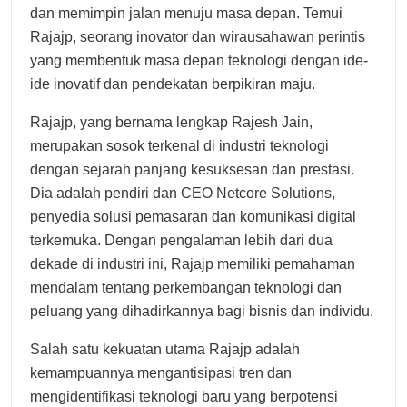
dan memimpin jalan menuju masa depan. Temui
Rajajp, seorang inovator dan wirausahawan perintis
yang membentuk masa depan teknologi dengan ide-
ide inovatif dan pendekatan berpikiran maju.
Rajajp, yang bernama lengkap Rajesh Jain,
merupakan sosok terkenal di industri teknologi
dengan sejarah panjang kesuksesan dan prestasi.
Dia adalah pendiri dan CEO Netcore Solutions,
penyedia solusi pemasaran dan komunikasi digital
terkemuka. Dengan pengalaman lebih dari dua
dekade di industri ini, Rajajp memiliki pemahaman
mendalam tentang perkembangan teknologi dan
peluang yang dihadirkannya bagi bisnis dan individu.
Salah satu kekuatan utama Rajajp adalah
kemampuannya mengantisipasi tren dan
mengidentifikasi teknologi baru yang berpotensi