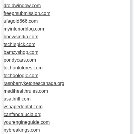
droidwindow.com
freeprsubmission.com
ufagold666.com
myinteriorblog.com
bnewsindia.com
techiepick.com
bamzyshop.com
pondycars.com
techonfutures.com
techoologic.com
raspberryketonescanada.org
medihealthrules.com
usathrill.com
vshapedental.com
canfandalucia.org
yourengineguide.com
nybreakings.com