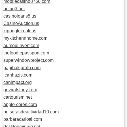
mobilecasino8760.com
betqq3.net
casinoloans5.us
CasinoAuction.us
kipooglecouk.us
mykitchennhome.com
aumoulinvert.com
thefoodiepassport.com
superwindowproject.com
papibakigrafo.com
icanhazjs.com
canimpact.org
goviralstudy.com
cartourism.net
apple-cores.com
pulserasdeactividad10.com
barbaracarlotti.com
desktopmining.net