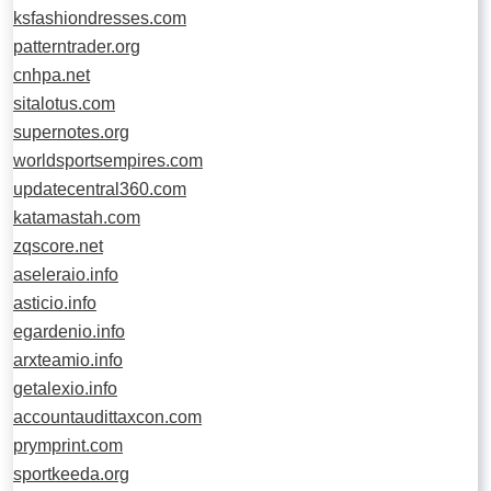
ksfashiondresses.com
patterntrader.org
cnhpa.net
sitalotus.com
supernotes.org
worldsportsempires.com
updatecentral360.com
katamastah.com
zqscore.net
aseleraio.info
asticio.info
egardenio.info
arxteamio.info
getalexio.info
accountaudittaxcon.com
prymprint.com
sportkeeda.org