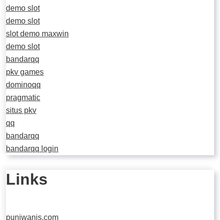
demo slot
demo slot
slot demo maxwin
demo slot
bandarqq
pkv games
dominoqq
pragmatic
situs pkv
qq
bandarqq
bandarqq login
Links
punjwanis.com