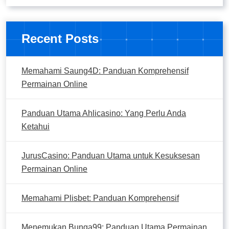
Recent Posts
Memahami Saung4D: Panduan Komprehensif
Permainan Online
Panduan Utama Ahlicasino: Yang Perlu Anda
Ketahui
JurusCasino: Panduan Utama untuk Kesuksesan
Permainan Online
Memahami Plisbet: Panduan Komprehensif
Menemukan Bunga99: Panduan Utama Permainan