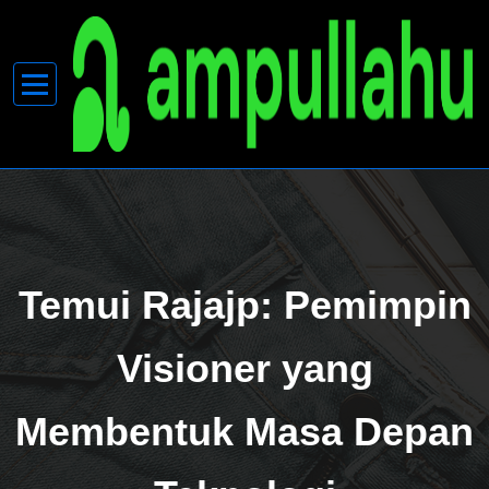
Skip
Raih kemenangan besar malam ini dengan slot X500 dari
Slot Pragmatic Play Gacor Malam
to
Pragmatic Play ber-RTP tinggi. Slot gacor ini menjamin
Ini, Slot X500 dengan RTP Tinggi
content
pengalaman menang yang optimal.
Temui Rajajp: Pemimpin
Visioner yang
Membentuk Masa Depan