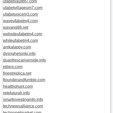
ufabetvaultm7.com
ufabetvillageum7.com
ufabetvoicem3.com
waveufabetm4.com
wayang88.net
websiteufabetm4.com
whiteufabetm4.com
anikalappy.com
dininghelsinki.info
duanfrescariverside.info
etilerx.com
finestreplica.net
flounderandfumble.com
healthohunt.com
retefuturah.info
smartinvestinginfo.info
technewsalliance.com
technonetmarket.com