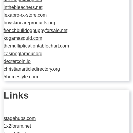
inthebleachers.net
lexapro-rx-store.com
buyskincareproducts.org
frenchbulldogpuppyforsale.net
kogamasquid.com
themultiplicationtablechart.com
casinoglamour.org
dextercoin.io
christianarticledirectory.org
5homestyle.com
Links
stagehubs.com
1x2forum.net