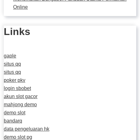
Online
Links
gaple
situs qq
situs qq
poker pkv
login sbobet
akun slot gacor
mahjong demo
demo slot
bandarq
data pengeluaran hk
demo slot pg