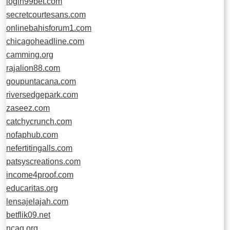
login99bet.com
secretcourtesans.com
onlinebahisforum1.com
chicagoheadline.com
camming.org
rajalion88.com
goupuntacana.com
riversedgepark.com
zaseez.com
catchycrunch.com
nofaphub.com
nefertitingalls.com
patsyscreations.com
income4proof.com
educaritas.org
lensajelajah.com
betflik09.net
ncaq.org