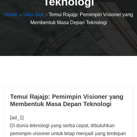
Teknologi
Home
-
Situs Slot
- Temui Rajajp: Pemimpin Visioner yang
Membentuk Masa Depan Teknologi
31
Temui Rajajp: Pemimpin Visioner yang
03, 2026
Membentuk Masa Depan Teknologi
[ad_1]
Di dunia teknologi yang serba cepat, dibutuhkan
pemimpin visioner untuk tetap menjadi yang terdepan