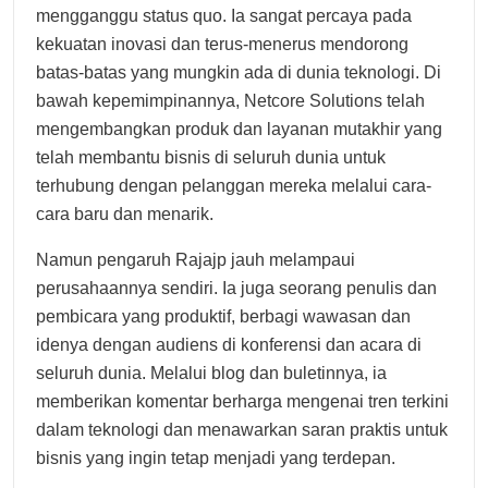
mengganggu status quo. Ia sangat percaya pada
kekuatan inovasi dan terus-menerus mendorong
batas-batas yang mungkin ada di dunia teknologi. Di
bawah kepemimpinannya, Netcore Solutions telah
mengembangkan produk dan layanan mutakhir yang
telah membantu bisnis di seluruh dunia untuk
terhubung dengan pelanggan mereka melalui cara-
cara baru dan menarik.
Namun pengaruh Rajajp jauh melampaui
perusahaannya sendiri. Ia juga seorang penulis dan
pembicara yang produktif, berbagi wawasan dan
idenya dengan audiens di konferensi dan acara di
seluruh dunia. Melalui blog dan buletinnya, ia
memberikan komentar berharga mengenai tren terkini
dalam teknologi dan menawarkan saran praktis untuk
bisnis yang ingin tetap menjadi yang terdepan.