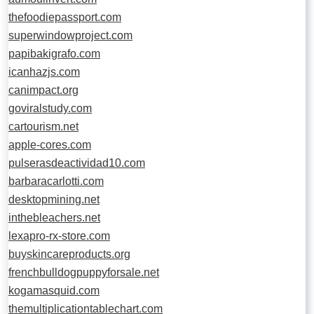
thefoodiepassport.com
superwindowproject.com
papibakigrafo.com
icanhazjs.com
canimpact.org
goviralstudy.com
cartourism.net
apple-cores.com
pulserasdeactividad10.com
barbaracarlotti.com
desktopmining.net
inthebleachers.net
lexapro-rx-store.com
buyskincareproducts.org
frenchbulldogpuppyforsale.net
kogamasquid.com
themultiplicationtablechart.com