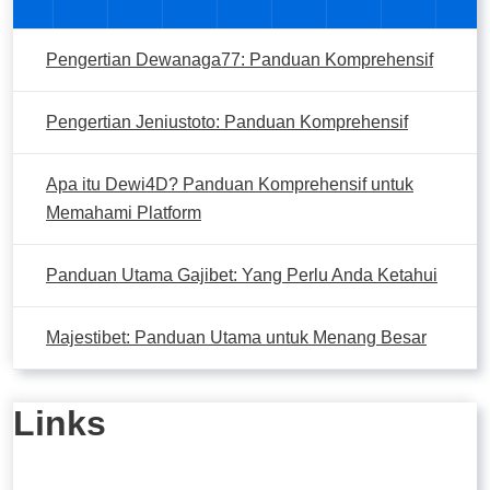
Pengertian Dewanaga77: Panduan Komprehensif
Pengertian Jeniustoto: Panduan Komprehensif
Apa itu Dewi4D? Panduan Komprehensif untuk
Memahami Platform
Panduan Utama Gajibet: Yang Perlu Anda Ketahui
Majestibet: Panduan Utama untuk Menang Besar
Links