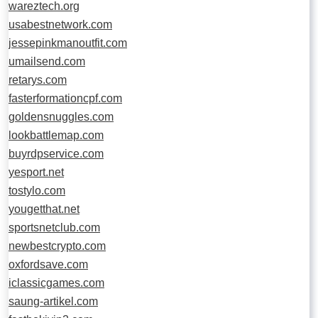
wareztech.org
usabestnetwork.com
jessepinkmanoutfit.com
umailsend.com
retarys.com
fasterformationcpf.com
goldensnuggles.com
lookbattlemap.com
buyrdpservice.com
yesport.net
tostylo.com
yougetthat.net
sportsnetclub.com
newbestcrypto.com
oxfordsave.com
iclassicgames.com
saung-artikel.com