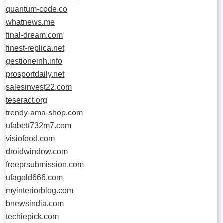
quantum-code.co
whatnews.me
final-dream.com
finest-replica.net
gestioneinh.info
prosportdaily.net
salesinvest22.com
teseract.org
trendy-ama-shop.com
ufabett732m7.com
visiofood.com
droidwindow.com
freeprsubmission.com
ufagold666.com
myinteriorblog.com
bnewsindia.com
techiepick.com