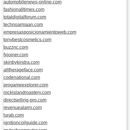
automobilenews-online.com
fashionalltimes.com
totaldigitalforum.com
technoarmaan.com
empresasposicionamientoweb.com
tonybestcosmetics.com
buzznc.com
fxjoiner.com
skinbykindra.com
alltherageface.com
codenational.com
progameexplorer.com
rockislandroastery.com
directselling-pro.com
revenuealarm.com
lurab.com
ignitioncoilguide.com