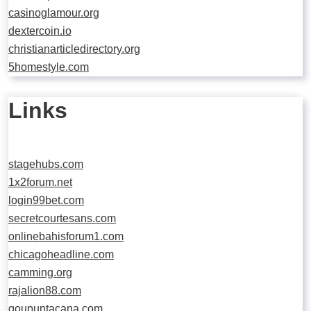
casinoglamour.org
dextercoin.io
christianarticledirectory.org
5homestyle.com
Links
stagehubs.com
1x2forum.net
login99bet.com
secretcourtesans.com
onlinebahisforum1.com
chicagoheadline.com
camming.org
rajalion88.com
goupuntacana.com