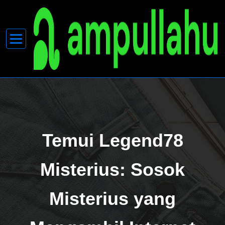
Skip
Raih kemenangan besar malam ini dengan slot X500 dari
Slot Pragmatic Play Gacor Malam
to
Pragmatic Play ber-RTP tinggi. Slot gacor ini menjamin
Ini, Slot X500 dengan RTP Tinggi
content
pengalaman menang yang optimal.
Temui Legend78
Misterius: Sosok
Misterius yang