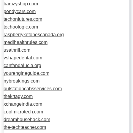
bamzyshop.com
pondycars.com
techonfutures.com
techoologic.com
raspberryketonescanada.org
medihealthrules.com
usathrill.com
vshapedental.com
canfandalucia.org
yourengineguide.com
nybreakings.com
outstationcabsservices.com
thekrtagy.com
xchangeindia.com
coolmicrotech.com
dreamhousehack.com
the-techteacher.com