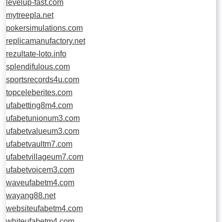
levelup-fast.com
mytreepla.net
pokersimulations.com
replicamanufactory.net
rezultate-loto.info
splendifulous.com
sportsrecords4u.com
topceleberites.com
ufabetting8m4.com
ufabetunionum3.com
ufabetvalueum3.com
ufabetvaultm7.com
ufabetvillageum7.com
ufabetvoicem3.com
waveufabetm4.com
wayang88.net
websiteufabetm4.com
whiteufabetm4.com