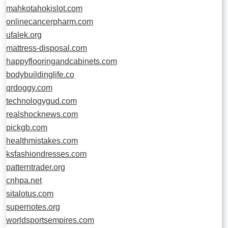
mahkotahokislot.com
onlinecancerpharm.com
ufalek.org
mattress-disposal.com
happyflooringandcabinets.com
bodybuildinglife.co
qrdoggy.com
technologygud.com
realshocknews.com
pickgb.com
healthmistakes.com
ksfashiondresses.com
patterntrader.org
cnhpa.net
sitalotus.com
supernotes.org
worldsportsempires.com