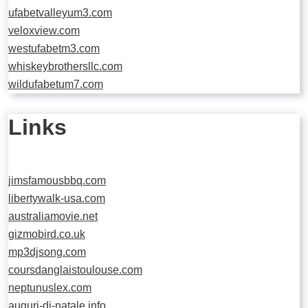
ufabetvalleyum3.com
veloxview.com
westufabetm3.com
whiskeybrothersllc.com
wildufabetum7.com
Links
jimsfamousbbq.com
libertywalk-usa.com
australiamovie.net
gizmobird.co.uk
mp3djsong.com
coursdanglaistoulouse.com
neptunuslex.com
auguri-di-natale.info