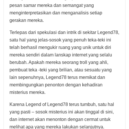
pesan samar mereka dan semangat yang
menginterpretasikan dan menganalisis setiap
gerakan mereka.
Terlepas dari spekulasi dan intrik di sekitar Legend78,
satu hal yang jelas-sosok yang penuh teka-teki ini
telah berhasil mengukir ruang yang unik untuk diri
mereka sendiri dalam lanskap internet yang selalu
berubah. Apakah mereka seorang troll yang ahli,
pembuat teka -teki yang brilian, atau sesuatu yang
lain sepenuhnya, Legend78 terus memikat dan
membingungkan penonton dengan kehadiran
misterius mereka.
Karena Legend of Legend78 terus tumbuh, satu hal
yang pasti – sosok misterius ini akan tinggal di sini,
dan internet akan menonton dengan cermat untuk
melihat apa yang mereka lakukan selanjutnya.