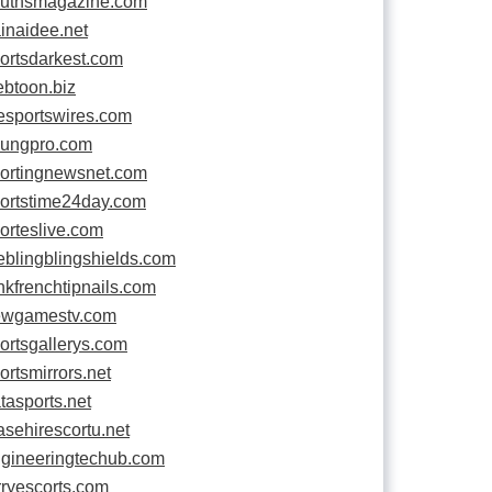
uthsmagazine.com
inaidee.net
ortsdarkest.com
btoon.biz
esportswires.com
ungpro.com
ortingnewsnet.com
ortstime24day.com
orteslive.com
eblingblingshields.com
nkfrenchtipnails.com
ewgamestv.com
ortsgallerys.com
ortsmirrors.net
tasports.net
asehirescortu.net
gineeringtechub.com
rryescorts.com