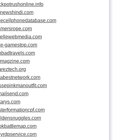
ckpotrushonline.info
newshindi.com
eecellphonedatabase.com
mersrope.com
ellewebmedia.com
ee-gamestop.com
nbadtravels.com
kmagzine.com
reztech.org
abestnetwork.com
ssepinkmanoutfit.com
ailsend.com
tarys.com
sterformationcpf.com
ldensnuggles.com
okbattlemap.com
yrdpservice.com