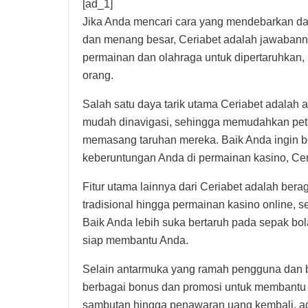
[ad_1]
Jika Anda mencari cara yang mendebarkan d
dan menang besar, Ceriabet adalah jawabann
permainan dan olahraga untuk dipertaruhkan,
orang.
Salah satu daya tarik utama Ceriabet adalah
mudah dinavigasi, sehingga memudahkan pet
memasang taruhan mereka. Baik Anda ingin be
keberuntungan Anda di permainan kasino, Ce
Fitur utama lainnya dari Ceriabet adalah bera
tradisional hingga permainan kasino online, 
Baik Anda lebih suka bertaruh pada sepak bola
siap membantu Anda.
Selain antarmuka yang ramah pengguna dan b
berbagai bonus dan promosi untuk membant
sambutan hingga penawaran uang kembali, a