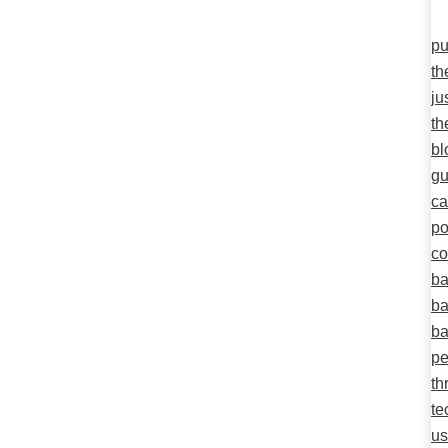
pu
th
ju
th
bl
gu
ca
po
co
ba
ba
ba
pe
th
te
us