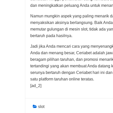
dan meningkatkan peluang Anda untuk menan
Namun mungkin aspek yang paling menarik da
menyaksikan aksinya berlangsung. Baik Anda
memutar gulungan di mesin slot, tidak ada ya
bertaruh pada hasilnya.
Jadi jika Anda mencari cara yang menyenang
Anda dan menang besar, Ceriabet adalah ja
beragam pilihan taruhan, dan promosi menari
tertandingi yang akan membuat Anda datang k
serunya bertaruh dengan Ceriabet hari ini da
satu platform taruhan online teratas.
[ad_2]
slot