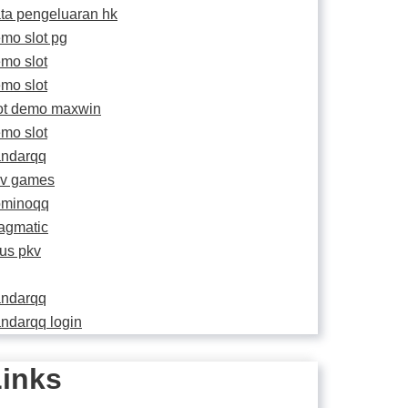
ta pengeluaran hk
mo slot pg
mo slot
mo slot
ot demo maxwin
mo slot
ndarqq
kv games
ominoqq
agmatic
tus pkv
q
ndarqq
ndarqq login
inks