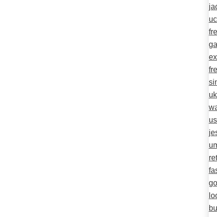
ja
uc
fr
ga
ex
fr
si
u
wa
us
je
um
re
fa
go
lo
bu