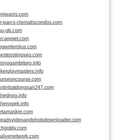
njwanis.com
e-parcs-clematiscondos.com
su-gb.com
ecarepet.com
ogwriterplus.com
estpostingseo.com
sinogambitpro.info
kerplaymasters.info
urseoncourse.com
ntinbatdongsan247.com
hednog.info
henxgek.info
rtamaskre.com
readsvideoandphotodownloader.com
chgiddy.com
alivenetwork.com