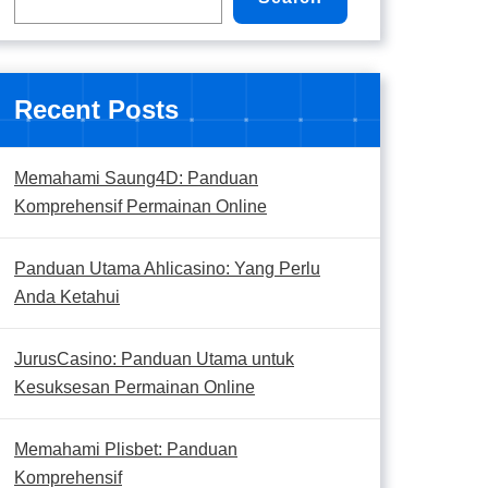
Recent Posts
Memahami Saung4D: Panduan
Komprehensif Permainan Online
Panduan Utama Ahlicasino: Yang Perlu
Anda Ketahui
JurusCasino: Panduan Utama untuk
Kesuksesan Permainan Online
Memahami Plisbet: Panduan
Komprehensif