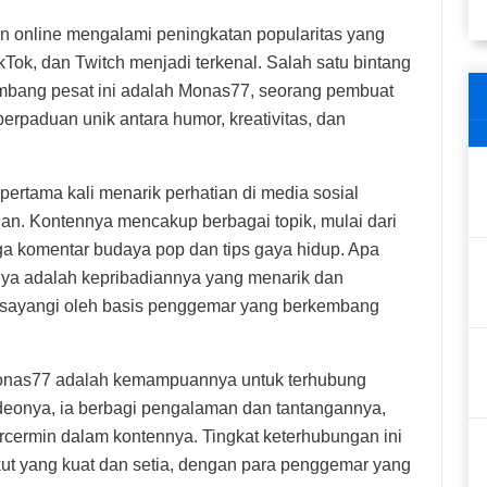
ran online mengalami peningkatan popularitas yang
kTok, dan Twitch menjadi terkenal. Salah satu bintang
embang pesat ini adalah Monas77, seorang pembuat
rpaduan unik antara humor, kreativitas, dan
rtama kali menarik perhatian di media sosial
an. Kontennya mencakup berbagai topik, mulai dari
ga komentar budaya pop dan tips gaya hidup. Apa
ya adalah kepribadiannya yang menarik dan
isayangi oleh basis penggemar yang berkembang
n Monas77 adalah kemampuannya untuk terhubung
ideonya, ia berbagi pengalaman dan tantangannya,
ercermin dalam kontennya. Tingkat keterhubungan ini
 yang kuat dan setia, dengan para penggemar yang