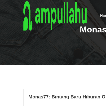
Skip
to
content
Ho
Monas
Raih kemenangan besar malam ini dengan slot X5
Slot Pragmatic Play Gacor Mal
11
Monas77: Bintang Baru Hiburan O
01, 2025