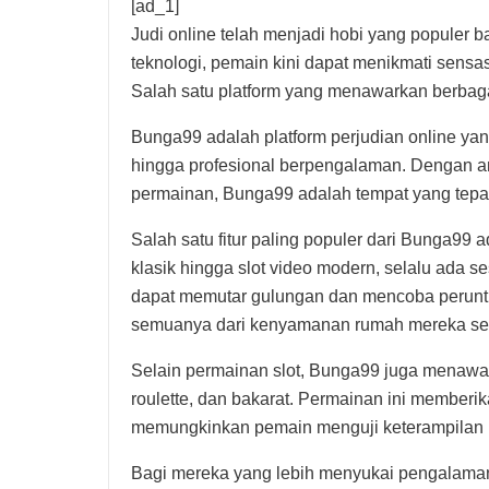
[ad_1]
Judi online telah menjadi hobi yang populer 
teknologi, pemain kini dapat menikmati sensa
Salah satu platform yang menawarkan berbag
Bunga99 adalah platform perjudian online yan
hingga profesional berpengalaman. Dengan 
permainan, Bunga99 adalah tempat yang tepat 
Salah satu fitur paling populer dari Bunga99 
klasik hingga slot video modern, selalu ada 
dapat memutar gulungan dan mencoba perun
semuanya dari kenyamanan rumah mereka sen
Selain permainan slot, Bunga99 juga menawar
roulette, dan bakarat. Permainan ini memberi
memungkinkan pemain menguji keterampilan m
Bagi mereka yang lebih menyukai pengalaman