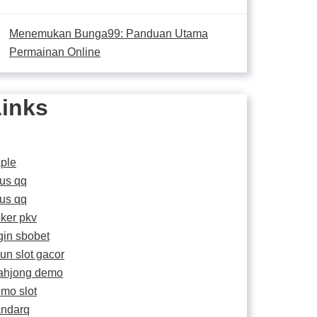
Menemukan Bunga99: Panduan Utama
Permainan Online
inks
ple
tus qq
tus qq
ker pkv
gin sbobet
un slot gacor
ahjong demo
mo slot
ndarq