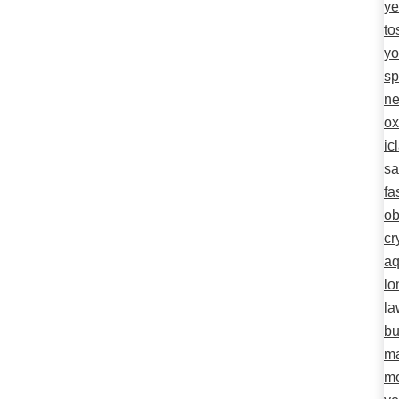
ye
to
yo
sp
ne
ox
ic
sa
fa
ob
cr
aq
lo
la
bu
ma
mo