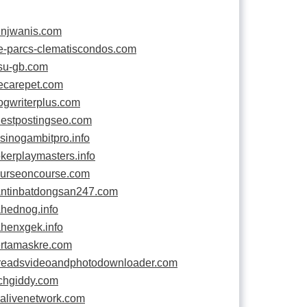
njwanis.com
e-parcs-clematiscondos.com
su-gb.com
ecarepet.com
ogwriterplus.com
estpostingseo.com
sinogambitpro.info
kerplaymasters.info
urseoncourse.com
ntinbatdongsan247.com
hednog.info
henxgek.info
rtamaskre.com
readsvideoandphotodownloader.com
chgiddy.com
alivenetwork.com