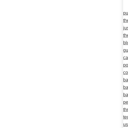
pu
th
ju
th
bl
gu
ca
po
co
ba
ba
ba
pe
th
te
us