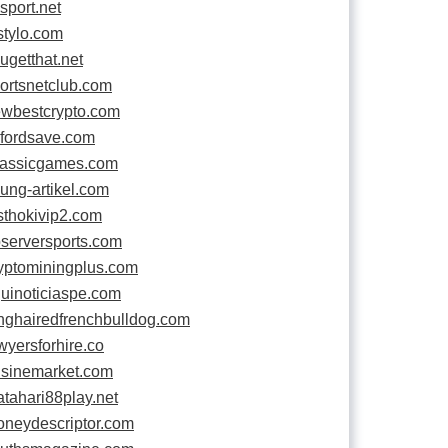
sport.net
stylo.com
ugetthat.net
ortsnetclub.com
wbestcrypto.com
fordsave.com
lassicgames.com
ung-artikel.com
sthokivip2.com
serversports.com
yptominingplus.com
uinoticiaspe.com
nghairedfrenchbulldog.com
wyersforhire.co
sinemarket.com
tahari88play.net
neydescriptor.com