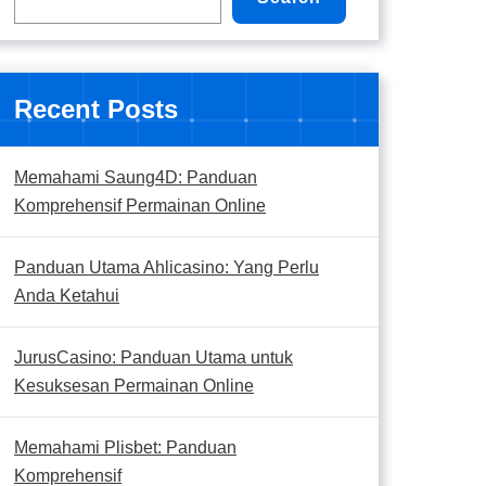
Recent Posts
Memahami Saung4D: Panduan
Komprehensif Permainan Online
Panduan Utama Ahlicasino: Yang Perlu
Anda Ketahui
JurusCasino: Panduan Utama untuk
Kesuksesan Permainan Online
Memahami Plisbet: Panduan
Komprehensif