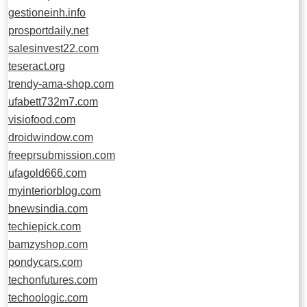
gestioneinh.info
prosportdaily.net
salesinvest22.com
teseract.org
trendy-ama-shop.com
ufabett732m7.com
visiofood.com
droidwindow.com
freeprsubmission.com
ufagold666.com
myinteriorblog.com
bnewsindia.com
techiepick.com
bamzyshop.com
pondycars.com
techonfutures.com
techoologic.com