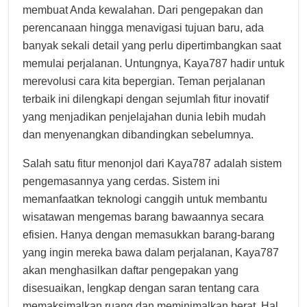
membuat Anda kewalahan. Dari pengepakan dan
perencanaan hingga menavigasi tujuan baru, ada
banyak sekali detail yang perlu dipertimbangkan saat
memulai perjalanan. Untungnya, Kaya787 hadir untuk
merevolusi cara kita bepergian. Teman perjalanan
terbaik ini dilengkapi dengan sejumlah fitur inovatif
yang menjadikan penjelajahan dunia lebih mudah
dan menyenangkan dibandingkan sebelumnya.
Salah satu fitur menonjol dari Kaya787 adalah sistem
pengemasannya yang cerdas. Sistem ini
memanfaatkan teknologi canggih untuk membantu
wisatawan mengemas barang bawaannya secara
efisien. Hanya dengan memasukkan barang-barang
yang ingin mereka bawa dalam perjalanan, Kaya787
akan menghasilkan daftar pengepakan yang
disesuaikan, lengkap dengan saran tentang cara
memaksimalkan ruang dan meminimalkan berat. Hal