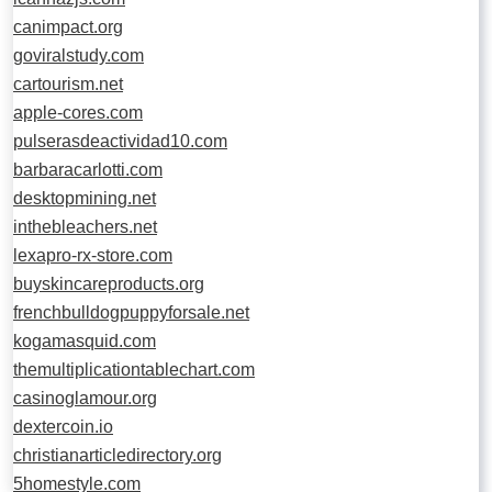
canimpact.org
goviralstudy.com
cartourism.net
apple-cores.com
pulserasdeactividad10.com
barbaracarlotti.com
desktopmining.net
inthebleachers.net
lexapro-rx-store.com
buyskincareproducts.org
frenchbulldogpuppyforsale.net
kogamasquid.com
themultiplicationtablechart.com
casinoglamour.org
dextercoin.io
christianarticledirectory.org
5homestyle.com