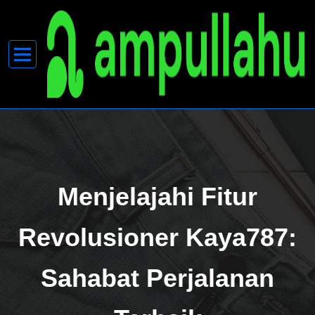
Skip
Raih kemenangan besar malam ini dengan slot X500 dari
Slot Pragmatic Play Gacor Malam
to
Pragmatic Play ber-RTP tinggi. Slot gacor ini menjamin
Ini, Slot X500 dengan RTP Tinggi
content
pengalaman menang yang optimal.
Menjelajahi Fitur
Revolusioner Kaya787:
Sahabat Perjalanan