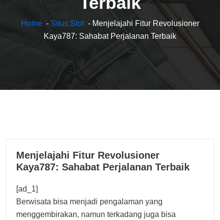
Terbaik
Home
-
Situs Slot
- Menjelajahi Fitur Revolusioner
Kaya787: Sahabat Perjalanan Terbaik
06
Menjelajahi Fitur Revolusioner
12, 2024
Kaya787: Sahabat Perjalanan Terbaik
[ad_1]
Berwisata bisa menjadi pengalaman yang
menggembirakan, namun terkadang juga bisa