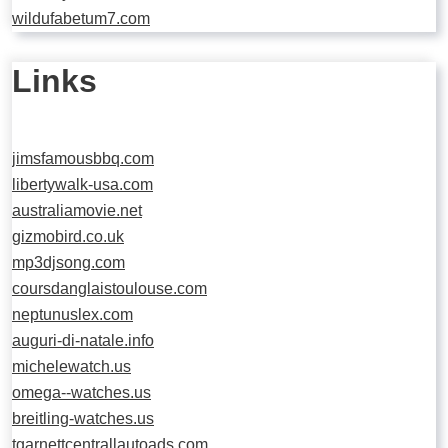
wildufabetum7.com
Links
jimsfamousbbq.com
libertywalk-usa.com
australiamovie.net
gizmobird.co.uk
mp3djsong.com
coursdanglaistoulouse.com
neptunuslex.com
auguri-di-natale.info
michelewatch.us
omega--watches.us
breitling-watches.us
tgarnettcentrallautoads.com