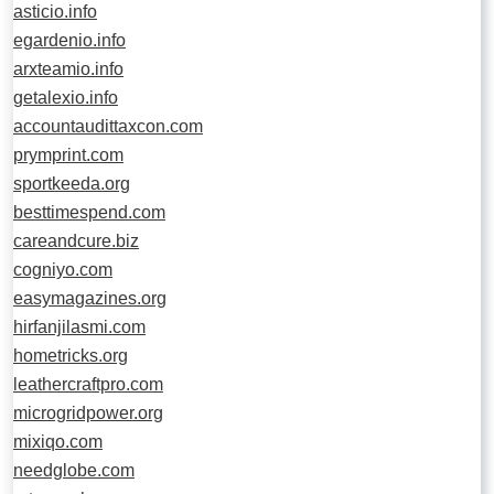
asticio.info
egardenio.info
arxteamio.info
getalexio.info
accountaudittaxcon.com
prymprint.com
sportkeeda.org
besttimespend.com
careandcure.biz
cogniyo.com
easymagazines.org
hirfanjilasmi.com
hometricks.org
leathercraftpro.com
microgridpower.org
mixiqo.com
needglobe.com