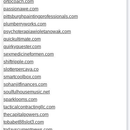
ortocoach.com
passionawe.com
pittsburghpaintingprofessionals.com
plumberryworks.com
psychoterapiawioletanowak.com
quickultimate.com
quirkyquester.com
sexmedicineformen.com
shiftripple.com
slotterpercaya.co
smartcoolbox.com
sohanjitfinances.com
soulfulhousemusic.net
sparklooms.com
tacticalcontractingllc.com
thecapitalpowers.com
tobabet88slot3.com
todayscurrentnews.com