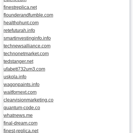
finestreplica.net
flounderandfumble.com
healthohunt.com
retefuturah.info
smartinvestinginfo.info
technewsalliance.com
technonetmarket.com
tedstanger.net
ufabett732um3.com
uskola.info
wagonpaints.info
waitfornext.com
clearvisionmarketing.co
quantum-code.co
whatnews.me
final-dream.com
finest-replica.net