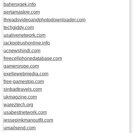
bahenxgek.info
pertamaskre.com
threadsvideoandphotodownloader.com
techgiddy.com
usalivenetwork.com
jackpotrushonline.info
ucnewshindi.com
freecellphonedatabase.com
gamersrope.com
exellewebmedia.com
free-gamestop.com
sinbadtravels.com
ukmagzine.com
wareztech.org
usabestnetwork.com
jessepinkmanoutfit.com
umailsend.com