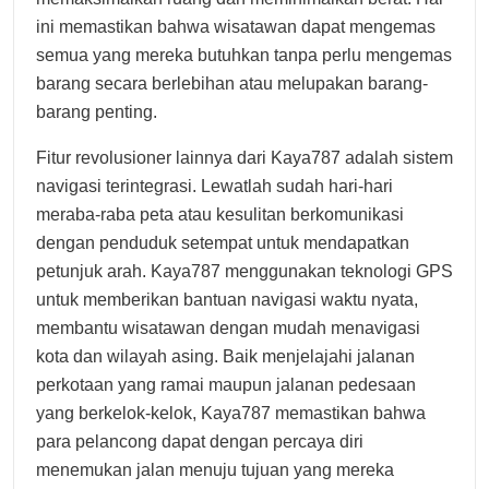
ini memastikan bahwa wisatawan dapat mengemas
semua yang mereka butuhkan tanpa perlu mengemas
barang secara berlebihan atau melupakan barang-
barang penting.
Fitur revolusioner lainnya dari Kaya787 adalah sistem
navigasi terintegrasi. Lewatlah sudah hari-hari
meraba-raba peta atau kesulitan berkomunikasi
dengan penduduk setempat untuk mendapatkan
petunjuk arah. Kaya787 menggunakan teknologi GPS
untuk memberikan bantuan navigasi waktu nyata,
membantu wisatawan dengan mudah menavigasi
kota dan wilayah asing. Baik menjelajahi jalanan
perkotaan yang ramai maupun jalanan pedesaan
yang berkelok-kelok, Kaya787 memastikan bahwa
para pelancong dapat dengan percaya diri
menemukan jalan menuju tujuan yang mereka