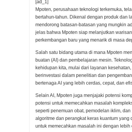
[ad_1]
Mpoten, perusahaan teknologi terkemuka, tel
bertahun-tahun. Dikenal dengan produk dan l
mendorong batasan-batasan yang mungkin ada 
jelas bahwa Mpoten siap melanjutkan warisa
perkembangan baru yang menarik di masa de
Salah satu bidang utama di mana Mpoten me
buatan (AI) dan pembelajaran mesin. Teknolog
kehidupan kita, mulai dari layanan kesehatan, 
berinvestasi dalam penelitian dan pengembang
bertenaga AI yang lebih cerdas, cepat, dan e
Selain AI, Mpoten juga menjajaki potensi k
potensi untuk memecahkan masalah kompleks ya
seperti penemuan obat, pemodelan iklim, da
algoritme dan perangkat keras kuantum yang
untuk memecahkan masalah ini dengan lebih 