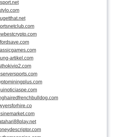
sport.net
stylo.com
ugetthat.net
ortsnetclub.com
wbestcrypto.com
fordsave.com
lassicgames.com
ung-artikel.com
sthokivip2.com
serversports.com
yptominingplus.com
uinoticiaspe.com
nghairedfrenchbulldog.com
wyersforhire.co
sinemarket.com
tahari88play.net
neydescriptor.com