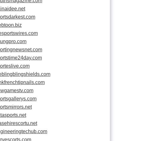
uthsmagazine.com
inaidee.net
ortsdarkest.com
btoon.biz
esportswires.com
ungpro.com
ortingnewsnet.com
ortstime24day.com
orteslive.com
eblingblingshields.com
nkfrenchtipnails.com
ewgamestv.com
ortsgallerys.com
ortsmirrors.net
tasports.net
asehirescortu.net
gineeringtechub.com
rryescorts.com