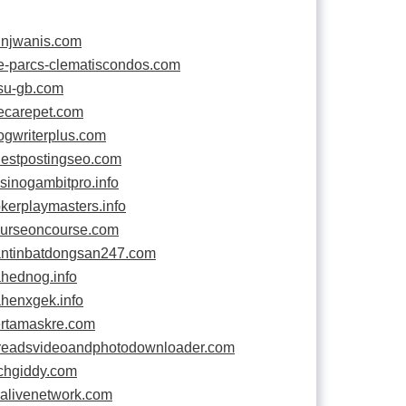
njwanis.com
e-parcs-clematiscondos.com
su-gb.com
ecarepet.com
ogwriterplus.com
estpostingseo.com
sinogambitpro.info
kerplaymasters.info
urseoncourse.com
ntinbatdongsan247.com
hednog.info
henxgek.info
rtamaskre.com
readsvideoandphotodownloader.com
chgiddy.com
alivenetwork.com