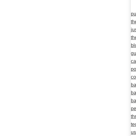
pu
th
ju
th
bl
gu
ca
po
co
ba
ba
ba
pe
th
te
us