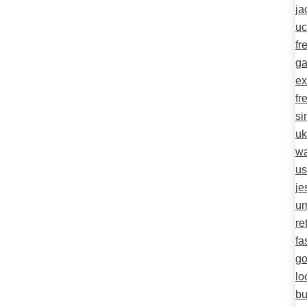
ja
uc
fr
ga
ex
fr
si
u
wa
us
je
um
re
fa
go
lo
bu