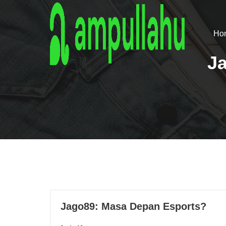
Skip
to
content
Ho
J
Raih kemenangan besar malam ini dengan slot X5
Slot Pragmatic Play Gacor Mal
24
Jago89: Masa Depan Esports?
06, 2026