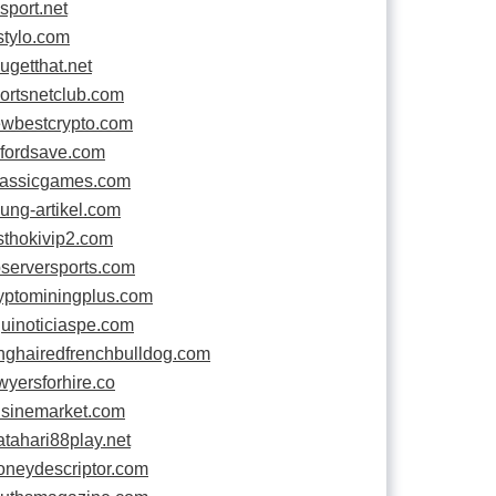
sport.net
stylo.com
ugetthat.net
ortsnetclub.com
wbestcrypto.com
fordsave.com
lassicgames.com
ung-artikel.com
sthokivip2.com
serversports.com
yptominingplus.com
uinoticiaspe.com
nghairedfrenchbulldog.com
wyersforhire.co
sinemarket.com
tahari88play.net
neydescriptor.com