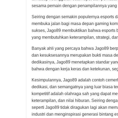
sesama pemain dengan penampilannya yang l
Seiring dengan semakin populernya esports d
membuka jalan bagi masa depan gaming kompe
sukses, Jago89 membuktikan bahwa esports b
yang membutuhkan keterampilan, strategi, dan
Banyak ahli yang percaya bahwa Jago89 berpot
dan kesuksesannya merupakan bukti masa dep
dedikasinya, Jago89 menetapkan standar yang
bahwa dengan kerja keras dan ketekunan, sega
Kesimpulannya, Jago89 adalah contoh cemerl
dedikasi, dan semangatnya yang luar biasa 
kompetitif adalah olahraga sah yang dapat me
keterampilan, dan nilai hiburan. Seiring de
seperti Jago89 tidak diragukan lagi akan m
industri dan menginspirasi generasi bintang es