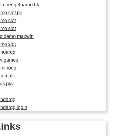
ta pengeluaran hk
mo slot pg
mo slot
mo slot
ot demo maxwin
mo slot
ndarqq
kv games
ominoqq
agmatic
tus pkv
q
ndarqq
ndarqq login
inks