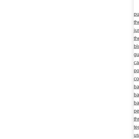
pu
th
ju
th
bl
gu
ca
po
co
ba
ba
ba
pe
th
te
us