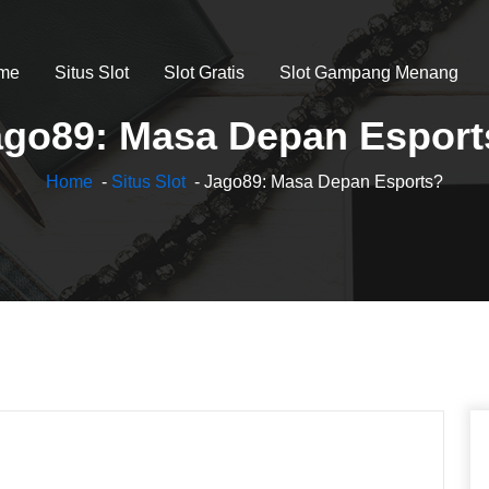
me
Situs Slot
Slot Gratis
Slot Gampang Menang
ago89: Masa Depan Esport
00 dari Pragmatic Play ber-RTP tinggi. Slot gacor ini menja
am Ini, Slot X500 dengan RTP Tinggi
Home
-
Situs Slot
- Jago89: Masa Depan Esports?