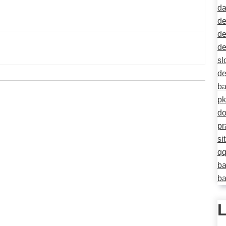
da
de
de
de
sl
de
ba
p
d
pr
si
q
ba
ba
L