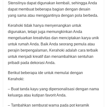
Stensilnya dapat digunakan kembali, sehingga Anda
dapat membuat beberapa bagian dengan desain
yang sama atau menggantinya dengan pola berbeda.
Kerahoki tidak hanya menyenangkan untuk
digunakan, tetapi juga memungkinkan Anda
mengeluarkan kreativitas dan menciptakan karya unik
untuk rumah Anda. Baik Anda seorang pemula atau
perajin berpengalaman, Kerahoki adalah cara terbaik
untuk menjadi kreatif dan menambahkan sentuhan
pribadi pada dekorasi Anda.
Berikut beberapa ide untuk memulai dengan
Kerahoki:
– Buat tanda kayu yang dipersonalisasi dengan nama
keluarga atau kutipan favorit Anda.
– Tambahkan semburat warna pada pot keramik