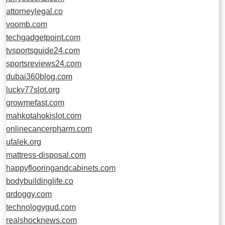
attorneylegal.co
voomb.com
techgadgetpoint.com
tvsportsguide24.com
sportsreviews24.com
dubai360blog.com
lucky77slot.org
growmefast.com
mahkotahokislot.com
onlinecancerpharm.com
ufalek.org
mattress-disposal.com
happyflooringandcabinets.com
bodybuildinglife.co
qrdoggy.com
technologygud.com
realshocknews.com