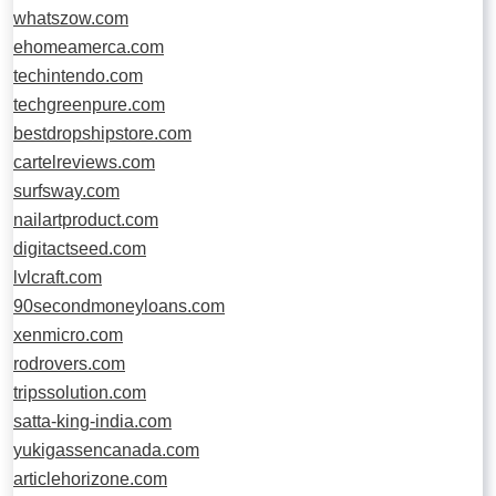
whatszow.com
ehomeamerca.com
techintendo.com
techgreenpure.com
bestdropshipstore.com
cartelreviews.com
surfsway.com
nailartproduct.com
digitactseed.com
lvlcraft.com
90secondmoneyloans.com
xenmicro.com
rodrovers.com
tripssolution.com
satta-king-india.com
yukigassencanada.com
articlehorizone.com