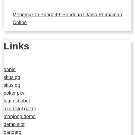
Menemukan Bunga99: Panduan Utama Permainan
Online
Links
gaple
situs qq
situs qq
poker pkv
login sbobet
akun slot gacor
mahjong demo
demo slot
bandarq