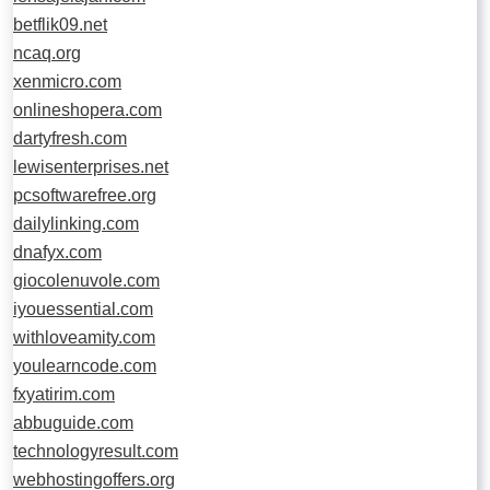
betflik09.net
ncaq.org
xenmicro.com
onlineshopera.com
dartyfresh.com
lewisenterprises.net
pcsoftwarefree.org
dailylinking.com
dnafyx.com
giocolenuvole.com
iyouessential.com
withloveamity.com
youlearncode.com
fxyatirim.com
abbuguide.com
technologyresult.com
webhostingoffers.org