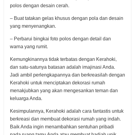
polos dengan desain cerah.
– Buat tatakan gelas khusus dengan pola dan desain
yang menyenangkan.
– Perbarui bingkai foto polos dengan detail dan
warna yang rumit.
Kemungkinannya tidak terbatas dengan Kerahoki,
dan satu-satunya batasan adalah imajinasi Anda.
Jadi ambil perlengkapannya dan berkreasilah dengan
Kerahoki untuk menciptakan dekorasi rumah
menakjubkan yang akan mengesankan teman dan
keluarga Anda.
Kesimpulannya, Kerahoki adalah cara fantastis untuk
berkreasi dan membuat dekorasi rumah yang indah.
Baik Anda ingin menambahkan sentuhan pribadi
pada ruang tamu Anda atau membuat hadiah unik