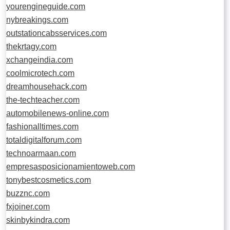
yourengineguide.com
nybreakings.com
outstationcabsservices.com
thekrtagy.com
xchangeindia.com
coolmicrotech.com
dreamhousehack.com
the-techteacher.com
automobilenews-online.com
fashionalltimes.com
totaldigitalforum.com
technoarmaan.com
empresasposicionamientoweb.com
tonybestcosmetics.com
buzznc.com
fxjoiner.com
skinbykindra.com