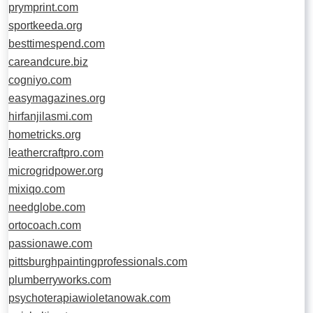
prymprint.com
sportkeeda.org
besttimespend.com
careandcure.biz
cogniyo.com
easymagazines.org
hirfanjilasmi.com
hometricks.org
leathercraftpro.com
microgridpower.org
mixiqo.com
needglobe.com
ortocoach.com
passionawe.com
pittsburghpaintingprofessionals.com
plumberryworks.com
psychoterapiawioletanowak.com