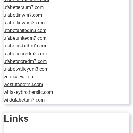
ufabettersum7.com
ufabettinwm7.com
ufabettinwum3.com
ufabetunitedm3.com
ufabetunitedm7.com
ufabetuskedm7.com
ufabetutoredm3.com
ufabetutoredm7.com
ufabetvalleyum3.com
veloxview.com
westufabetm3.com
whiskeybrothersllc.com
wildufabetum7.com
Links