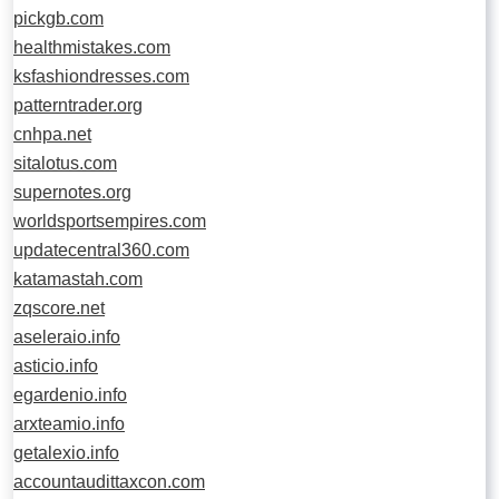
pickgb.com
healthmistakes.com
ksfashiondresses.com
patterntrader.org
cnhpa.net
sitalotus.com
supernotes.org
worldsportsempires.com
updatecentral360.com
katamastah.com
zqscore.net
aseleraio.info
asticio.info
egardenio.info
arxteamio.info
getalexio.info
accountaudittaxcon.com