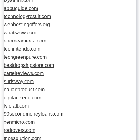
fxyatirim.com
abbuguide.com
technologyresult.com
webhostingoffers.org
whatszow.com
ehomeamerca.com
techintendo.com
techgreenpure.com
bestdropshipstore.com
cartelreviews.com
surfsway.com
nailartproduct.com
digitactseed.com
lvlcraft.com
90secondmoneyloans.com
xenmicro.com
rodrovers.com
tripssolution.com