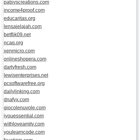
patsyscreations.com
income4proof.com
educaritas.org
lensajelajah.com
betflik09.net
ncaq.org
xenmicro.com
onlineshopera.com
dartyfresh.com
lewisenterprises.net
pcsoftwarefree.org
dailylinking.com
dnafyx.com
giocolenuvole.com
iyouessential.com
withloveamity.com
youlearncode.com