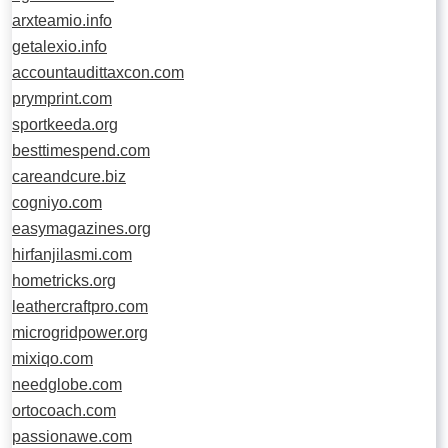
arxteamio.info
getalexio.info
accountaudittaxcon.com
prymprint.com
sportkeeda.org
besttimespend.com
careandcure.biz
cogniyo.com
easymagazines.org
hirfanjilasmi.com
hometricks.org
leathercraftpro.com
microgridpower.org
mixiqo.com
needglobe.com
ortocoach.com
passionawe.com