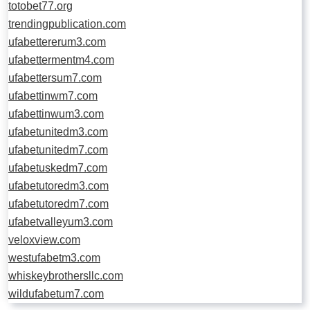
totobet77.org
trendingpublication.com
ufabettererum3.com
ufabettermentm4.com
ufabettersum7.com
ufabettinwm7.com
ufabettinwum3.com
ufabetunitedm3.com
ufabetunitedm7.com
ufabetuskedm7.com
ufabetutoredm3.com
ufabetutoredm7.com
ufabetvalleyum3.com
veloxview.com
westufabetm3.com
whiskeybrothersllc.com
wildufabetum7.com