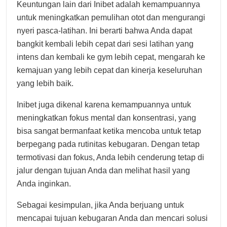
Keuntungan lain dari Inibet adalah kemampuannya
untuk meningkatkan pemulihan otot dan mengurangi
nyeri pasca-latihan. Ini berarti bahwa Anda dapat
bangkit kembali lebih cepat dari sesi latihan yang
intens dan kembali ke gym lebih cepat, mengarah ke
kemajuan yang lebih cepat dan kinerja keseluruhan
yang lebih baik.
Inibet juga dikenal karena kemampuannya untuk
meningkatkan fokus mental dan konsentrasi, yang
bisa sangat bermanfaat ketika mencoba untuk tetap
berpegang pada rutinitas kebugaran. Dengan tetap
termotivasi dan fokus, Anda lebih cenderung tetap di
jalur dengan tujuan Anda dan melihat hasil yang
Anda inginkan.
Sebagai kesimpulan, jika Anda berjuang untuk
mencapai tujuan kebugaran Anda dan mencari solusi