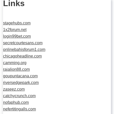
Links
stagehubs.com
1x2forum.net
login99bet.com
secretcourtesans.com
onlinebahisforum1.com
chicagoheadline.com
camming.org
rajalion88.com
goupuntacana.com
riversedgepark.com
zaseez.com
catchycrunch.com
nofaphub.com
nefertitingalls.com