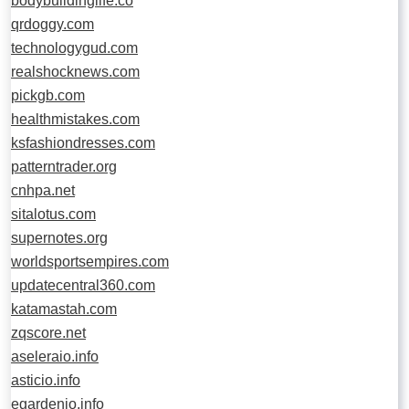
bodybuildinglife.co
qrdoggy.com
technologygud.com
realshocknews.com
pickgb.com
healthmistakes.com
ksfashiondresses.com
patterntrader.org
cnhpa.net
sitalotus.com
supernotes.org
worldsportsempires.com
updatecentral360.com
katamastah.com
zqscore.net
aseleraio.info
asticio.info
egardenio.info