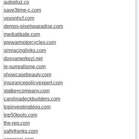
autopluz.co
save3time-c.com
vexonhcf.com
demos-pixelsparadise.com
mediatitude.com
prewarmotorcycles.com
simracinglinks.com
dosyamerkezi.net
le-surrealisme.com
showcasebeauty.com
insurancepolicyexpert.com
statkeycompany.com
carolinadeckbuilders.com
topinvestingblog.com
top50tools.com
the-rep.com
saltyfranks.com