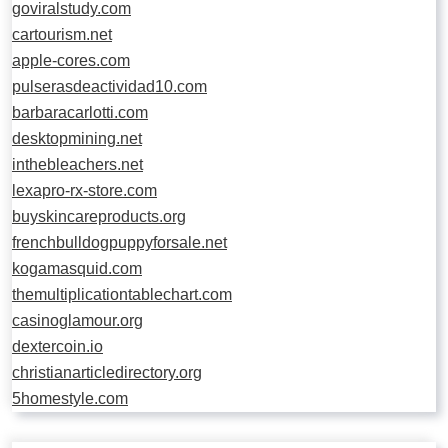
goviralstudy.com
cartourism.net
apple-cores.com
pulserasdeactividad10.com
barbaracarlotti.com
desktopmining.net
inthebleachers.net
lexapro-rx-store.com
buyskincareproducts.org
frenchbulldogpuppyforsale.net
kogamasquid.com
themultiplicationtablechart.com
casinoglamour.org
dextercoin.io
christianarticledirectory.org
5homestyle.com