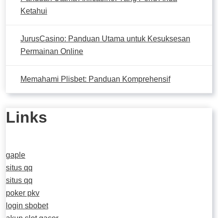
Ketahui
JurusCasino: Panduan Utama untuk Kesuksesan
Permainan Online
Memahami Plisbet: Panduan Komprehensif
Links
gaple
situs qq
situs qq
poker pkv
login sbobet