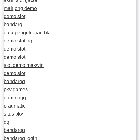
akun slot gacor
mahjong demo
demo slot
bandarq
data pengeluaran hk
demo slot pg
demo slot
demo slot
slot demo maxwin
demo slot
bandarqq
pkv games
dominoqq
pragmatic
situs pkv
qq
bandarqq
bandarqq login