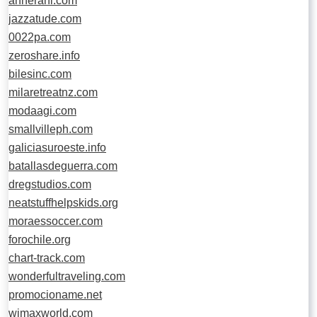
annerani.com
jazzatude.com
0022pa.com
zeroshare.info
bilesinc.com
milaretreatnz.com
modaagi.com
smallvilleph.com
galiciasuroeste.info
batallasdeguerra.com
dregstudios.com
neatstuffhelpskids.org
moraessoccer.com
forochile.org
chart-track.com
wonderfultraveling.com
promocioname.net
wimaxworld.com