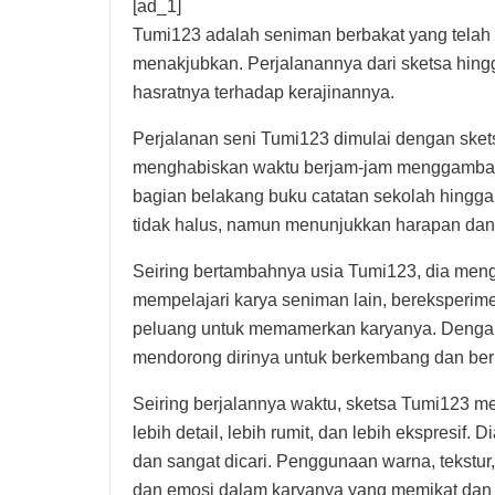
[ad_1]
Tumi123 adalah seniman berbakat yang telah
menakjubkan. Perjalanannya dari sketsa hin
hasratnya terhadap kerajinannya.
Perjalanan seni Tumi123 dimulai dengan sket
menghabiskan waktu berjam-jam menggambar 
bagian belakang buku catatan sekolah hingga
tidak halus, namun menunjukkan harapan dan 
Seiring bertambahnya usia Tumi123, dia menga
mempelajari karya seniman lain, bereksperim
peluang untuk memamerkan karyanya. Dengan 
mendorong dirinya untuk berkembang dan be
Seiring berjalannya waktu, sketsa Tumi123 m
lebih detail, lebih rumit, dan lebih ekspresi
dan sangat dicari. Penggunaan warna, tekstu
dan emosi dalam karyanya yang memikat dan