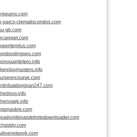
njwanis.com
e-parcs-clematiscondos.com
su-gb.com
ecarepet.com
ogwriterplus.com
estpostingseo.com
sinogambitpro.info
kerplaymasters.info
urseoncourse.com
ntinbatdongsan247.com
hednog.info
henxgek.info
rtamaskre.com
readsvideoandphotodownloader.com
chgiddy.com
alivenetwork.com