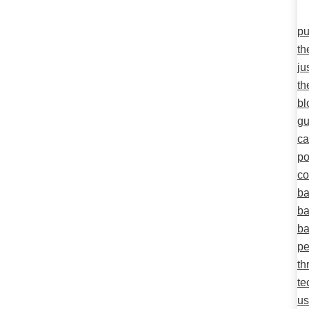
pu
th
ju
th
bl
gu
ca
po
co
ba
ba
ba
pe
th
te
us