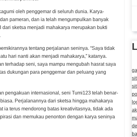
ikagumi oleh penggemar di seluruh dunia. Karya-
m, dan pameran, dan ia telah mengumpulkan banyak
3 dari sketsa menjadi mahakarya merupakan bukti
.
L
mikirannya tentang perjalanan seninya. “Saya tidak
u hari nanti akan menjadi mahakarya,” katanya.
ntaan terhadap seni, saya mampu mengubah hasrat saya
ga
 atas dukungan para penggemar dan peluang yang
si
si
 pengakuan internasional, seni Tumi123 telah benar-
po
biasa. Perjalanannya dari sketsa hingga mahakarya
lo
t ia terus mendorong batas kreativitasnya, tidak ada
ak
pirasi dan memukau penonton dengan karya seninya
m
de
ba