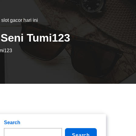
slot gacor hari ini
 Seni Tumi123
min pengalaman menang yang optimal.
umi123
Search
Search