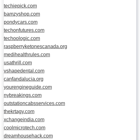
techiepick.com
bamzyshop.com
pondycars.com
techonfutures.com
techoologic.com
raspberryketonescanada.org
medihealthrules.com
usathrill.com
vshapedental.com
canfandalucia.org
yourengineguide.com
nybreakings.com
outstationcabsservices.com
thekrtagy.com
xchangeindia.com
coolmicrotech.com
dreamhousehack.com