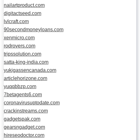
nailartproduct.com
digitactseed.com
lvlcraft.com
90secondmoneyloans.com
xenmicro.com
rodrovers.com
tripssolution.com
satta-king-india.com
yukigassencanada.com
articlehorizone.com
yuqqbbzp.com
7betagents6.com
coronavirusuptodate.com
crackinstreams.com
gadgetspak.com
gearsngadget.com
hireseodoctor.com