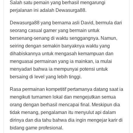
Salah satu pemain yang berhasil mengarungi
perjalanan ini adalah Dewasurga88.
Dewasurga88 yang bernama asli David, bermula dari
seorang casual gamer yang bermain untuk
bersenang-senang di waktu senggangnya. Namun,
seiring dengan semakin banyaknya waktu yang
dihabiskannya untuk mengasah kemampuan dan
menguasai permainan yang ia mainkan, ia mulai
menyadari bahwa ia mempunyai potensi untuk
bersaing di level yang lebih tinggi.
Rasa permainan kompetitif pertamanya datang saat ia
mengikuti turnamen lokal dan mengejutkan semua
orang dengan berhasil mencapai final. Meskipun dia
tidak menang, pengalaman itu menyulut api dalam
dirinya dan dia tahu bahwa dia ingin mengejar karir di
bidang game profesional.