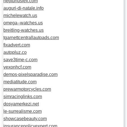
neptunuslex.com
auguri-di-natale.info
michelewatch.us
omega--watches.us
breitling-watches.us
tgarnettcentrallautoads.com
fixadvert.com
autopluz.co
save3time-c.com
vexonhcf.com
demos-pixelsparadise.com
mediatitude.com
prewarmotorcycles.com
simracinglinks.com
dosyamerkezi.net
le-surrealisme.com
showcasebeauty.com
insurancepolicyexpert.com