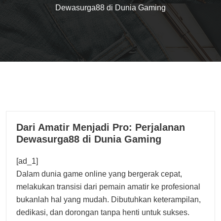
Dewasurga88 di Dunia Gaming
18
Dari Amatir Menjadi Pro: Perjalanan
05, 2026
Dewasurga88 di Dunia Gaming
[ad_1]
Dalam dunia game online yang bergerak cepat,
melakukan transisi dari pemain amatir ke profesional
bukanlah hal yang mudah. Dibutuhkan keterampilan,
dedikasi, dan dorongan tanpa henti untuk sukses.