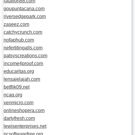
rajalion88.com
goupuntacana.com
riversedgepark.com
zaseez.com
catchycrunch.com
nofaphub.com
nefertitingalls.com
patsyscreations.com
income4proof.com
educaritas.org
lensajelajah.com
betflik09.net
ncaq.org
xenmicro.com
onlineshopera.com
dartyfresh.com
lewisenterprises.net
pcsoftwarefree.org