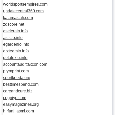
worldsportsempires.com
updatecentral360.com
katamastah.com
zqscore.net
aseleraio.info
asticio.info
egardenio.info
arxteamio.info
getalexio.info
accountaudittaxcon.com
prymprint.com
sportkeeda.org
besttimespend.com
careandcure.biz
cogniyo.com
easymagazines.org
hirfanjilasmi.com