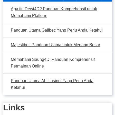
Apa itu Dewi4D? Panduan Komprehensif untuk
Memahami Platform
Panduan Utama Gajibet: Yang Perlu Anda Ketahui
Majestibet: Panduan Utama untuk Menang Besar
Memahami Saung4D: Panduan Komprehensif
Permainan Online
Panduan Utama Ahlicasino: Yang Perlu Anda
Ketahui
Links