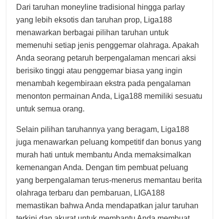
Dari taruhan moneyline tradisional hingga parlay
yang lebih eksotis dan taruhan prop, Liga188
menawarkan berbagai pilihan taruhan untuk
memenuhi setiap jenis penggemar olahraga. Apakah
Anda seorang petaruh berpengalaman mencari aksi
berisiko tinggi atau penggemar biasa yang ingin
menambah kegembiraan ekstra pada pengalaman
menonton permainan Anda, Liga188 memiliki sesuatu
untuk semua orang.
Selain pilihan taruhannya yang beragam, Liga188
juga menawarkan peluang kompetitif dan bonus yang
murah hati untuk membantu Anda memaksimalkan
kemenangan Anda. Dengan tim pembuat peluang
yang berpengalaman terus-menerus memantau berita
olahraga terbaru dan pembaruan, LIGA188
memastikan bahwa Anda mendapatkan jalur taruhan
terkini dan akurat untuk membantu Anda membuat