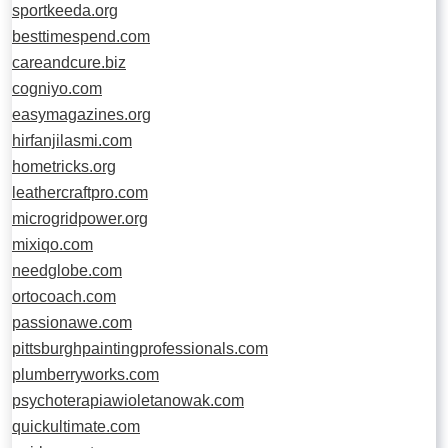
sportkeeda.org
besttimespend.com
careandcure.biz
cogniyo.com
easymagazines.org
hirfanjilasmi.com
hometricks.org
leathercraftpro.com
microgridpower.org
mixiqo.com
needglobe.com
ortocoach.com
passionawe.com
pittsburghpaintingprofessionals.com
plumberryworks.com
psychoterapiawioletanowak.com
quickultimate.com