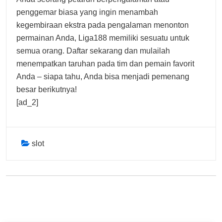
penggemar biasa yang ingin menambah
kegembiraan ekstra pada pengalaman menonton
permainan Anda, Liga188 memiliki sesuatu untuk
semua orang. Daftar sekarang dan mulailah
menempatkan taruhan pada tim dan pemain favorit
Anda – siapa tahu, Anda bisa menjadi pemenang
besar berikutnya!
[ad_2]
slot