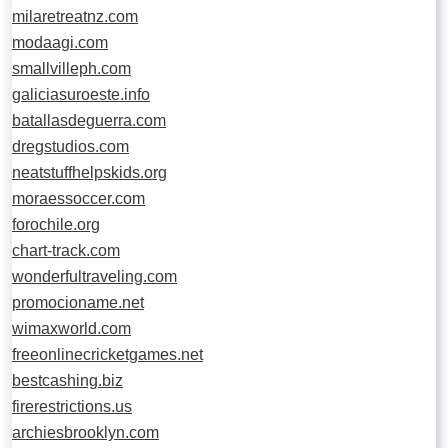
milaretreatnz.com
modaagi.com
smallvilleph.com
galiciasuroeste.info
batallasdeguerra.com
dregstudios.com
neatstuffhelpskids.org
moraessoccer.com
forochile.org
chart-track.com
wonderfultraveling.com
promocioname.net
wimaxworld.com
freeonlinecricketgames.net
bestcashing.biz
firerestrictions.us
archiesbrooklyn.com