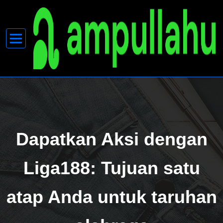
Skip
Raih kemenangan besar malam ini dengan slot X500 dari
Slot Pragmatic Play Gacor Malam
to
Pragmatic Play ber-RTP tinggi. Slot gacor ini menjamin
Ini, Slot X500 dengan RTP Tinggi
content
pengalaman menang yang optimal.
Dapatkan Aksi dengan
Liga188: Tujuan satu
atap Anda untuk taruhan