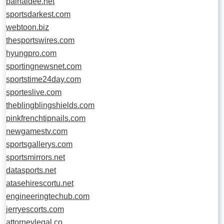
painaidee.net
sportsdarkest.com
webtoon.biz
thesportswires.com
hyungpro.com
sportingnewsnet.com
sportstime24day.com
sporteslive.com
theblingblingshields.com
pinkfrenchtipnails.com
newgamestv.com
sportsgallerys.com
sportsmirrors.net
datasports.net
atasehirescortu.net
engineeringtechub.com
jerryescorts.com
attorneylegal.co