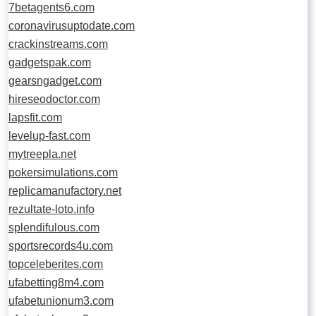
7betagents6.com
coronavirusuptodate.com
crackinstreams.com
gadgetspak.com
gearsngadget.com
hireseodoctor.com
lapsfit.com
levelup-fast.com
mytreepla.net
pokersimulations.com
replicamanufactory.net
rezultate-loto.info
splendifulous.com
sportsrecords4u.com
topceleberites.com
ufabetting8m4.com
ufabetunionum3.com