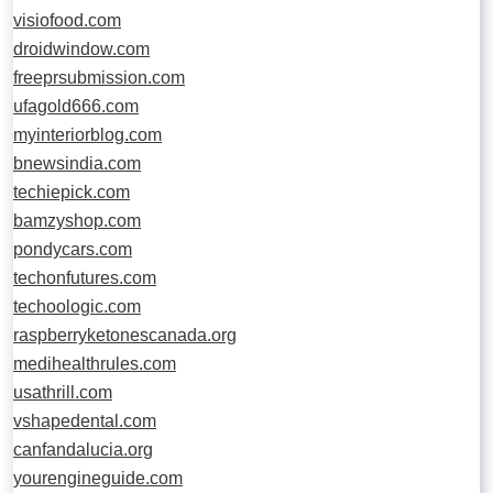
visiofood.com
droidwindow.com
freeprsubmission.com
ufagold666.com
myinteriorblog.com
bnewsindia.com
techiepick.com
bamzyshop.com
pondycars.com
techonfutures.com
techoologic.com
raspberryketonescanada.org
medihealthrules.com
usathrill.com
vshapedental.com
canfandalucia.org
yourengineguide.com