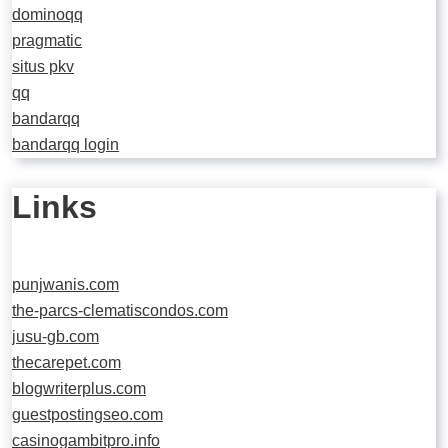
dominoqq
pragmatic
situs pkv
qq
bandarqq
bandarqq login
Links
punjwanis.com
the-parcs-clematiscondos.com
jusu-gb.com
thecarepet.com
blogwriterplus.com
guestpostingseo.com
casinogambitpro.info