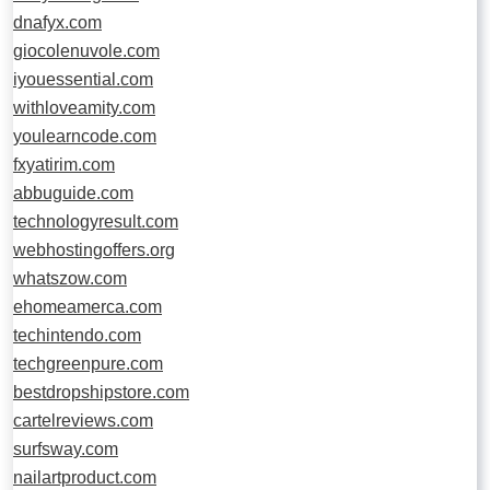
dnafyx.com
giocolenuvole.com
iyouessential.com
withloveamity.com
youlearncode.com
fxyatirim.com
abbuguide.com
technologyresult.com
webhostingoffers.org
whatszow.com
ehomeamerca.com
techintendo.com
techgreenpure.com
bestdropshipstore.com
cartelreviews.com
surfsway.com
nailartproduct.com