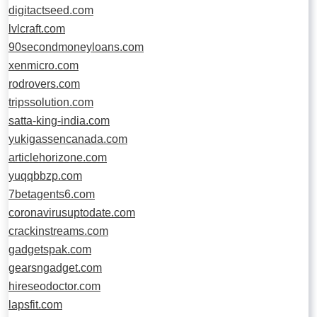
digitactseed.com
lvlcraft.com
90secondmoneyloans.com
xenmicro.com
rodrovers.com
tripssolution.com
satta-king-india.com
yukigassencanada.com
articlehorizone.com
yuqqbbzp.com
7betagents6.com
coronavirusuptodate.com
crackinstreams.com
gadgetspak.com
gearsngadget.com
hireseodoctor.com
lapsfit.com