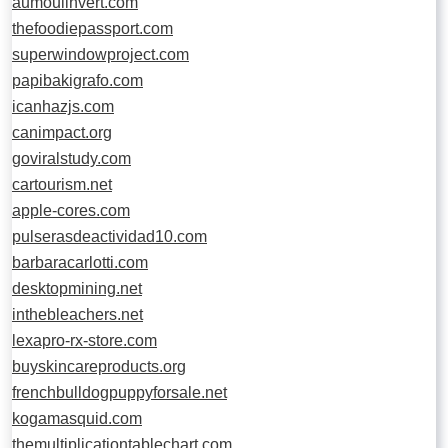
aumoulinvert.com
thefoodiepassport.com
superwindowproject.com
papibakigrafo.com
icanhazjs.com
canimpact.org
goviralstudy.com
cartourism.net
apple-cores.com
pulserasdeactividad10.com
barbaracarlotti.com
desktopmining.net
inthebleachers.net
lexapro-rx-store.com
buyskincareproducts.org
frenchbulldogpuppyforsale.net
kogamasquid.com
themultiplicationtablechart.com