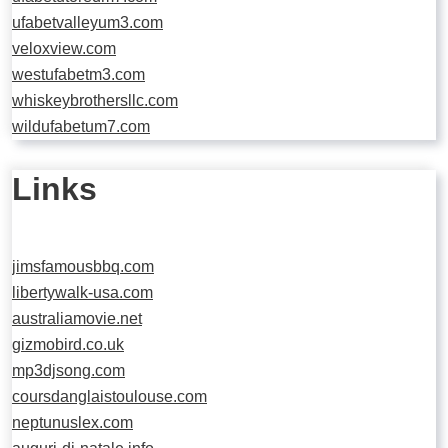
ufabetvalleyum3.com
veloxview.com
westufabetm3.com
whiskeybrothersllc.com
wildufabetum7.com
Links
jimsfamousbbq.com
libertywalk-usa.com
australiamovie.net
gizmobird.co.uk
mp3djsong.com
coursdanglaistoulouse.com
neptunuslex.com