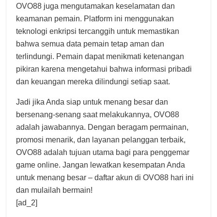
OVO88 juga mengutamakan keselamatan dan
keamanan pemain. Platform ini menggunakan
teknologi enkripsi tercanggih untuk memastikan
bahwa semua data pemain tetap aman dan
terlindungi. Pemain dapat menikmati ketenangan
pikiran karena mengetahui bahwa informasi pribadi
dan keuangan mereka dilindungi setiap saat.
Jadi jika Anda siap untuk menang besar dan
bersenang-senang saat melakukannya, OVO88
adalah jawabannya. Dengan beragam permainan,
promosi menarik, dan layanan pelanggan terbaik,
OVO88 adalah tujuan utama bagi para penggemar
game online. Jangan lewatkan kesempatan Anda
untuk menang besar – daftar akun di OVO88 hari ini
dan mulailah bermain!
[ad_2]