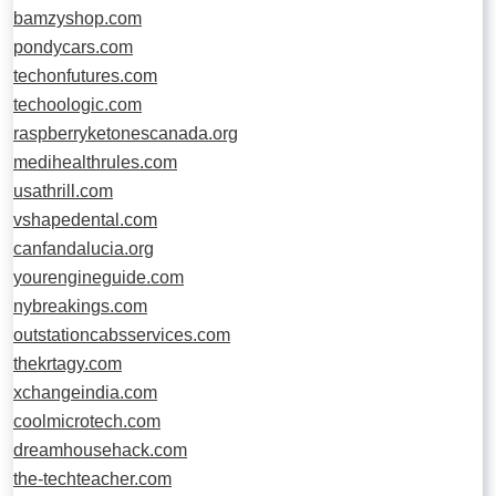
bamzyshop.com
pondycars.com
techonfutures.com
techoologic.com
raspberryketonescanada.org
medihealthrules.com
usathrill.com
vshapedental.com
canfandalucia.org
yourengineguide.com
nybreakings.com
outstationcabsservices.com
thekrtagy.com
xchangeindia.com
coolmicrotech.com
dreamhousehack.com
the-techteacher.com