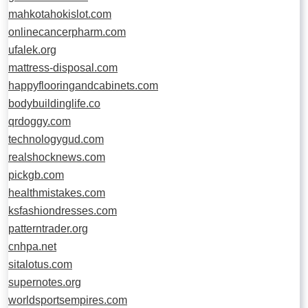
mahkotahokislot.com
onlinecancerpharm.com
ufalek.org
mattress-disposal.com
happyflooringandcabinets.com
bodybuildinglife.co
qrdoggy.com
technologygud.com
realshocknews.com
pickgb.com
healthmistakes.com
ksfashiondresses.com
patterntrader.org
cnhpa.net
sitalotus.com
supernotes.org
worldsportsempires.com