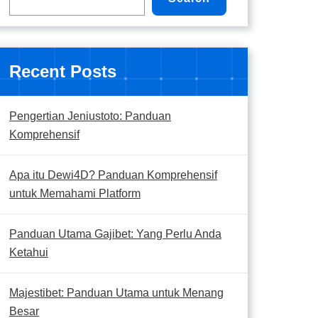
Recent Posts
Pengertian Jeniustoto: Panduan
Komprehensif
Apa itu Dewi4D? Panduan Komprehensif
untuk Memahami Platform
Panduan Utama Gajibet: Yang Perlu Anda
Ketahui
Majestibet: Panduan Utama untuk Menang
Besar