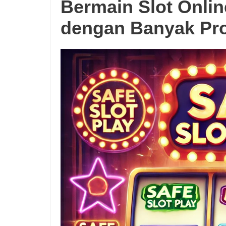
Bermain Slot Onlin
dengan Banyak Pr