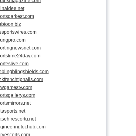
uthsmagazine.com
inaidee.net
ortsdarkest.com
btoon.biz
esportswires.com
ungpro.com
ortingnewsnet.com
ortstime24day.com
orteslive.com
eblingblingshields.com
nkfrenchtipnails.com
ewgamestv.com
ortsgallerys.com
ortsmirrors.net
tasports.net
asehirescortu.net
gineeringtechub.com
rryescorts.com