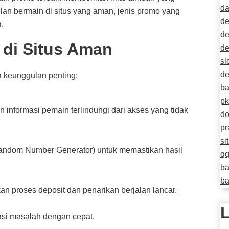
da
ulan bermain di situs yang aman, jenis promo yang
de
.
de
di Situs Aman
de
sl
de
a keunggulan penting:
ba
p
 informasi pemain terlindungi dari akses yang tidak
d
pr
si
andom Number Generator) untuk memastikan hasil
q
ba
ba
 proses deposit dan penarikan berjalan lancar.
L
si masalah dengan cepat.