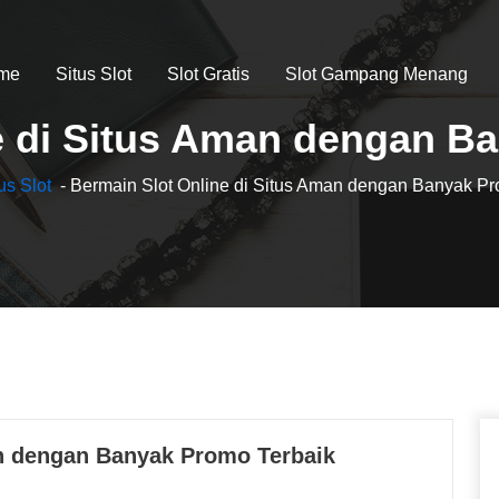
me
Situs Slot
Slot Gratis
Slot Gampang Menang
e di Situs Aman dengan B
00 dari Pragmatic Play ber-RTP tinggi. Slot gacor ini menja
am Ini, Slot X500 dengan RTP Tinggi
us Slot
- Bermain Slot Online di Situs Aman dengan Banyak Pr
an dengan Banyak Promo Terbaik