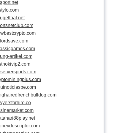
sport.net
stylo.com
ugetthat.net
ortsnetclub.com
wbestcrypto.com
fordsave.com
lassicgames.com
ung-artikel.com
sthokivip2.com
serversports.com
yptominingplus.com
uinoticiaspe.com
nghairedfrenchbulldog.com
wyersforhire.co
sinemarket.com
tahari88play.net
neydescriptor.com