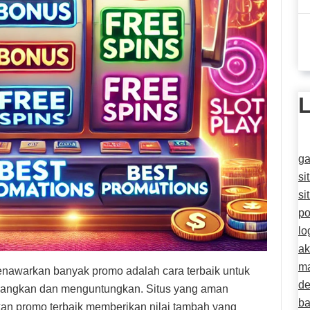
L
ga
si
si
po
lo
ak
m
enawarkan banyak promo adalah cara terbaik untuk
de
angkan dan menguntungkan. Situs yang aman
ba
an promo terbaik memberikan nilai tambah yang