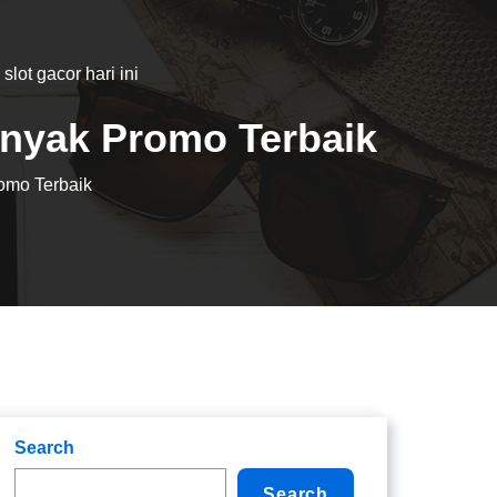
slot gacor hari ini
anyak Promo Terbaik
min pengalaman menang yang optimal.
omo Terbaik
Search
Search