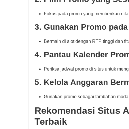
Fokus pada promo yang memberikan nilai
3.
Gunakan Promo pada 
Bermain di slot dengan RTP tinggi dan f
4.
Pantau Kalender Pro
Periksa jadwal promo di situs untuk meng
5.
Kelola Anggaran Ber
Gunakan promo sebagai tambahan modal, 
Rekomendasi Situs 
Terbaik