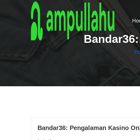
Skip
to
content
Ho
Bandar36:
Raih kemenangan besar malam ini dengan slot X5
Slot Pragmatic Play Gacor Mal
H
19
Bandar36: Pengalaman Kasino Onl
05, 2025