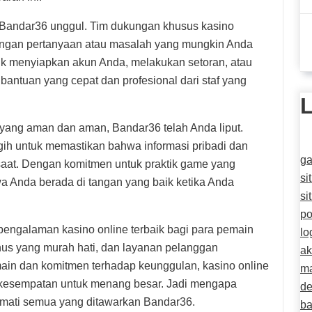
 Bandar36 unggul. Tim dukungan khusus kasino
engan pertanyaan atau masalah yang mungkin Anda
uk menyiapkan akun Anda, melakukan setoran, atau
ntuan yang cepat dan profesional dari staf yang
L
yang aman dan aman, Bandar36 telah Anda liput.
ih untuk memastikan bahwa informasi pribadi dan
ga
aat. Dengan komitmen untuk praktik game yang
si
a Anda berada di tangan yang baik ketika Anda
si
po
ngalaman kasino online terbaik bagi para pemain
lo
nus yang murah hati, dan layanan pelanggan
ak
in dan komitmen terhadap keunggulan, kasino online
m
n kesempatan untuk menang besar. Jadi mengapa
de
kmati semua yang ditawarkan Bandar36.
ba