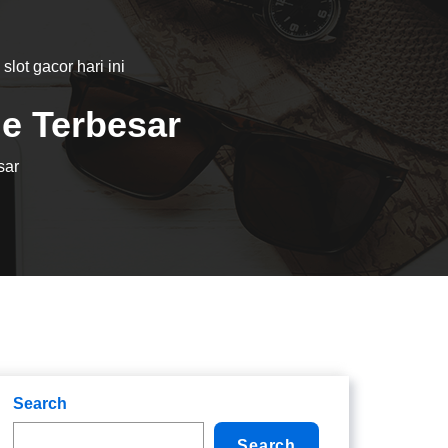
slot gacor hari ini
e Terbesar
min pengalaman menang yang optimal.
sar
Search
Search