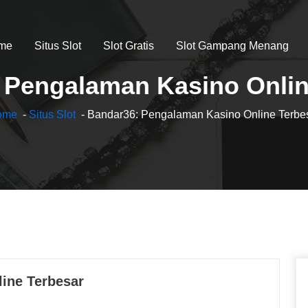
me
Situs Slot
Slot Gratis
Slot Gampang Menang
 Pengalaman Kasino Onlin
00 dari Pragmatic Play ber-RTP tinggi. Slot gacor ini menja
am Ini, Slot X500 dengan RTP Tinggi
ome
-
Situs Slot
- Bandar36: Pengalaman Kasino Online Terbe
ine Terbesar