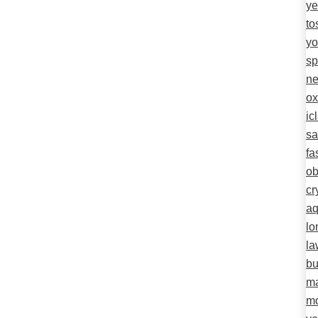
ye
to
yo
sp
ne
ox
ic
sa
fa
ob
cr
aq
lo
la
bu
ma
mo