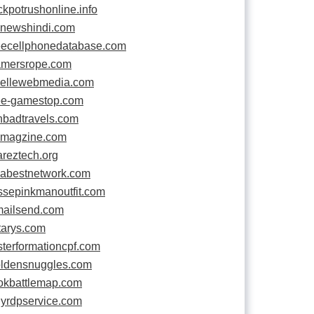
ckpotrushonline.info
newshindi.com
eecellphonedatabase.com
mersrope.com
ellewebmedia.com
ee-gamestop.com
nbadtravels.com
kmagzine.com
reztech.org
abestnetwork.com
ssepinkmanoutfit.com
ailsend.com
tarys.com
sterformationcpf.com
ldensnuggles.com
okbattlemap.com
yrdpservice.com