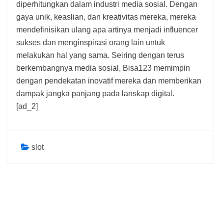
diperhitungkan dalam industri media sosial. Dengan
gaya unik, keaslian, dan kreativitas mereka, mereka
mendefinisikan ulang apa artinya menjadi influencer
sukses dan menginspirasi orang lain untuk
melakukan hal yang sama. Seiring dengan terus
berkembangnya media sosial, Bisa123 memimpin
dengan pendekatan inovatif mereka dan memberikan
dampak jangka panjang pada lanskap digital.
[ad_2]
slot