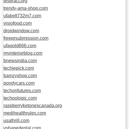
teseract.org
trendy-ama-shop.com
ufabett732m7.com
visiofood.com
droidwindow.com
freeprsubmission.com
ufagold666.com
myinteriorblog.com
bnewsindia.com
techiepick.com
bamzyshop.com
pondycars.com
techonfutures.com
techoologic.com
raspberryketonescanada.org
medihealthrules.com
usathrill.com
vshapedental.com