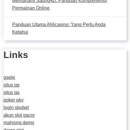
Memahami Saung4D: Panduan Komprehensif
Permainan Online
Panduan Utama Ahlicasino: Yang Perlu Anda
Ketahui
Links
gaple
situs qq
situs qq
poker pkv
login sbobet
akun slot gacor
mahjong demo