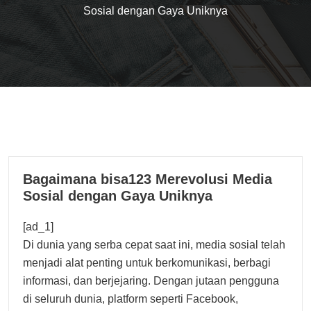
Sosial dengan Gaya Uniknya
08
Bagaimana bisa123 Merevolusi Media
10, 2025
Sosial dengan Gaya Uniknya
[ad_1]
Di dunia yang serba cepat saat ini, media sosial telah
menjadi alat penting untuk berkomunikasi, berbagi
informasi, dan berjejaring. Dengan jutaan pengguna
di seluruh dunia, platform seperti Facebook,