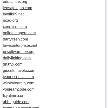
educaritas.org
lensajelajah.com
betflik09.net
ncaq.org
xenmicro.com
onlineshopera.com
dartyfresh.com
lewisenterprises.net
pcsoftwarefree.org
dailylinking.com
dnafyx.com
giocolenuvole.com
iyouessential.com
withloveamity.com
youlearncode.com
fxyatirim.com
abbuguide.com