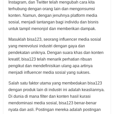
Instagram, dan Twitter telah mengubah cara kita
terhubung dengan orang lain dan mengonsumsi
konten. Namun, dengan jenuhnya platform media
sosial, menjadi tantangan bagi individu dan bisnis
untuk tampil menonjol dan memberikan dampak.
Masuklah bisa123, seorang influencer media sosial
yang merevolusi industri dengan gaya dan
pendekatan uniknya. Dengan suara khas dan konten
kreatif, bisa123 telah menarik perhatian ribuan
pengikut dan mendefinisikan ulang apa artinya
menjadi influencer media sosial yang sukses.
Salah satu faktor utama yang membedakan bisa123
dengan produk lain di industri ini adalah keasliannya.
Di dunia di mana filter dan konten hasil kurasi
mendominasi media sosial, bisa123 benar-benar
nyata dan asli. Postingan mereka adalah postingan