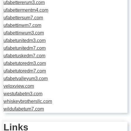
ufabettererum3.com
ufabettermentm4.com
ufabettersum7.com
ufabettinwm7.com
ufabettinwum3.com
ufabetunitedm3.com
ufabetunitedm7.com
ufabetuskedm7.com
ufabetutoredm3.com
ufabetutoredm7.com
ufabetvalleyum3.com
veloxview.com
westufabetm3.com
whiskeybrothersllc.com
wildufabetum7.com
Links