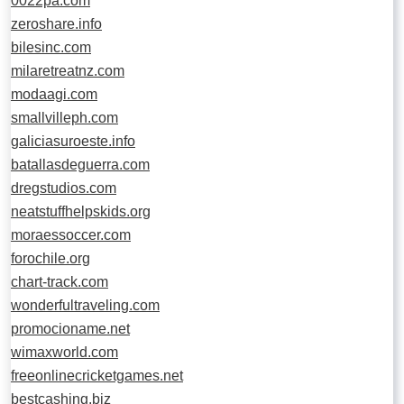
0022pa.com
zeroshare.info
bilesinc.com
milaretreatnz.com
modaagi.com
smallvilleph.com
galiciasuroeste.info
batallasdeguerra.com
dregstudios.com
neatstuffhelpskids.org
moraessoccer.com
forochile.org
chart-track.com
wonderfultraveling.com
promocioname.net
wimaxworld.com
freeonlinecricketgames.net
bestcashing.biz