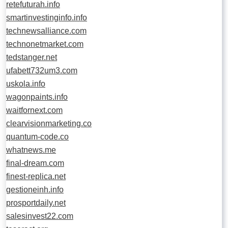
retefuturah.info
smartinvestinginfo.info
technewsalliance.com
technonetmarket.com
tedstanger.net
ufabett732um3.com
uskola.info
wagonpaints.info
waitfornext.com
clearvisionmarketing.co
quantum-code.co
whatnews.me
final-dream.com
finest-replica.net
gestioneinh.info
prosportdaily.net
salesinvest22.com