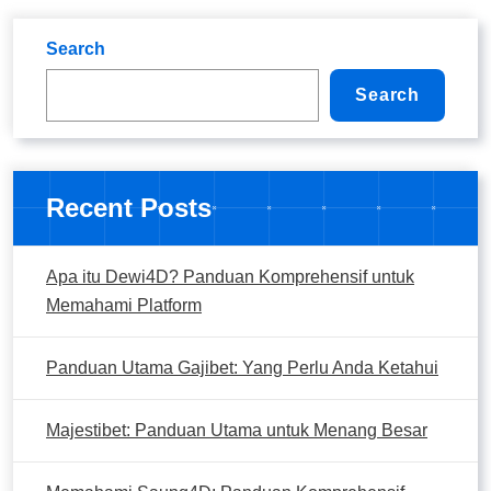
Search
Search
Recent Posts
Apa itu Dewi4D? Panduan Komprehensif untuk
Memahami Platform
Panduan Utama Gajibet: Yang Perlu Anda Ketahui
Majestibet: Panduan Utama untuk Menang Besar