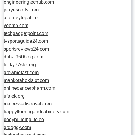
engineeringtechub.com
jerryescorts.com
attorneylegal.co
voomb.com
techgadgetpoint.com
tvsportsguide24.com
sportsreviews24.com
dubai360blog.com
lucky77slot.org
growmefast.com
mahkotahokislot.com
onlinecancerpharm.com
ufalek.org
mattress-disposal.com
happyflooringandcabinets.com
bodybuildinglife.co
qrdoggy.com